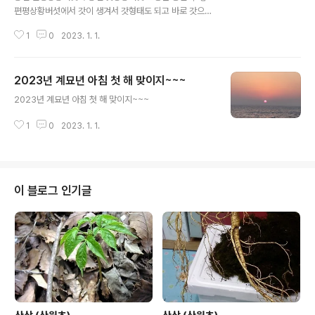
편평상황버섯에서 갓이 생겨서 갓형태도 되고 바로 갓으로
올라 오는 버섯도 잇다 하여 그 효능은 동일 하다 草心
1
0
2023. 1. 1.
2023년 계묘년 아침 첫 해 맞이지~~~
글 내용
2023년 계묘년 아침 첫 해 맞이지~~~
1
0
2023. 1. 1.
이 블로그 인기글