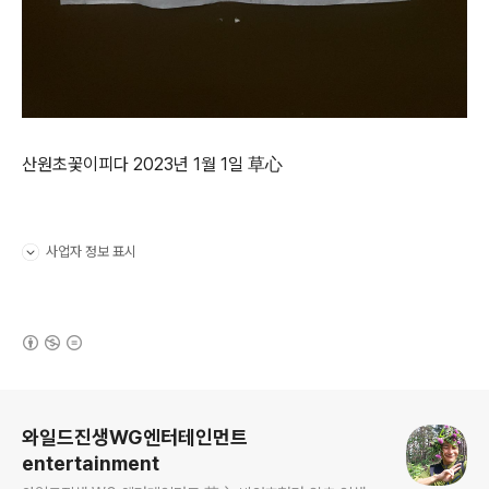
산원초꽃이피다 2023년 1월 1일 草心
사업자 정보 표시
펼치기/접기
(새창열림)
로그 정보
와일드진생WG엔터테인먼트
entertainment