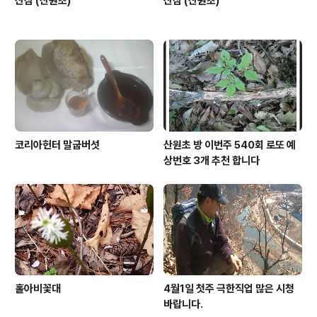
산삼 (산원초)
산삼 (산원초)
코리아헌터 말굽버섯
산원초 방 이번주 540회 로또 예
상번호 3개 추천 합니다
홀아비꽃대
4월1일 첫주 극한직업 많은 시청
바랍니다.