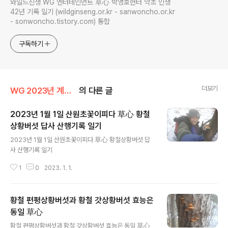
와일드진생 WG 엔터테인먼트 草心 박영호헌터 약초 인생
42년 기록 일기 (wildginseng.or.kr - sanwoncho.or.kr
- sonwoncho.tistory.com) 통합
구독하기
더보기
WG 2023년 계묘년 기록
의 다른 글
2023년 1월 1일 산원초꽃이피다 草心 황철
상황버섯 답사 산행기록 일기
글 내용
2023년 1월 1일 산원초꽃이피다 草心 황철상황버섯 답
사 산행기록 일기
1
0
2023. 1. 1.
황철 편평상황버섯과 황철 갓상황버섯 효능은
동일 草心
글 내용
황철 편평상황버섯과 황철 갓상황버섯 효능은 동일 草心