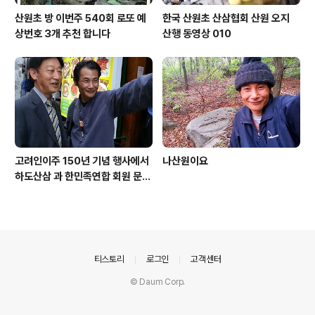
산원초 방 이번주 540회 로또 예
한국 산원초 산삼협회 산원 오지
상번호 3개 추천 합니다
산행 동영상 010
고려인이주 150년 기념 행사에서
나산원이요
하도산삼 과 한민족연합 회원 문효
주 가수 와 함께
의안내
티스토리
로그인
고객센터
© Daum Corp.