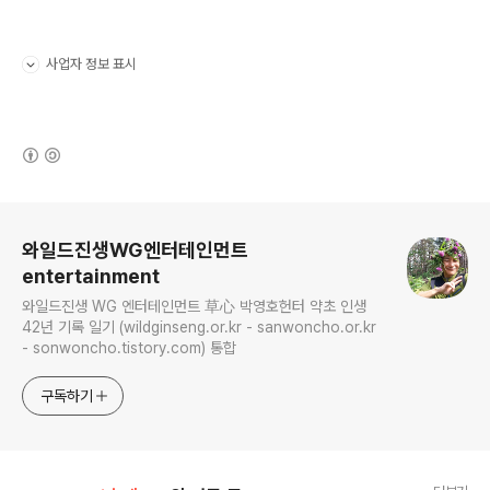
사업자 정보 표시
펼치기/접기
(새창열림)
로그 정보
와일드진생WG엔터테인먼트
entertainment
와일드진생 WG 엔터테인먼트 草心 박영호헌터 약초 인생
42년 기록 일기 (wildginseng.or.kr - sanwoncho.or.kr
- sonwoncho.tistory.com) 통합
구독하기