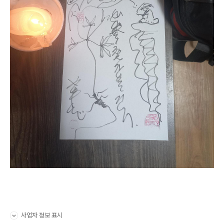
사업자 정보 표시
펼치기/접기