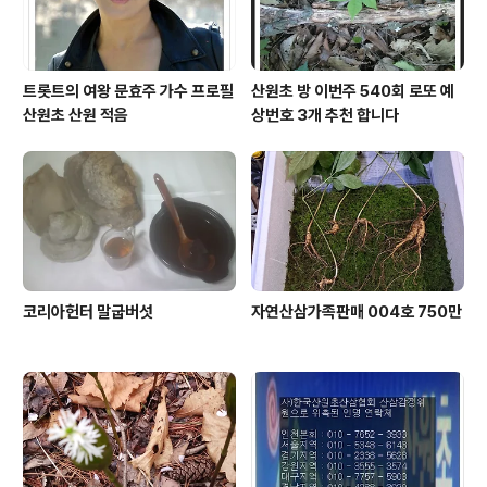
트롯트의 여왕 문효주 가수 프로필
산원초 방 이번주 540회 로또 예
산원초 산원 적음
상번호 3개 추천 합니다
코리아헌터 말굽버섯
자연산삼가족판매 004호 750만