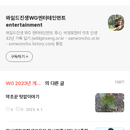
로그 정보
와일드진생WG엔터테인먼트
entertainment
와일드진생 WG 엔터테인먼트 草心 박영호헌터 약초 인생
42년 기록 일기 (wildginseng.or.kr - sanwoncho.or.kr
- sonwoncho.tistory.com) 통합
구독하기
더보기
WG 2023년 계묘년 기록
의 다른 글
약초꾼 텃밭이야기
글 내용
0
0
2023. 4. 1.