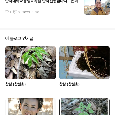
한서대학교평생교육원 한서전통심마니보존회
글 내용
1
0
2023. 3. 30.
이 블로그 인기글
산삼 (산원초)
산삼 (산원초)