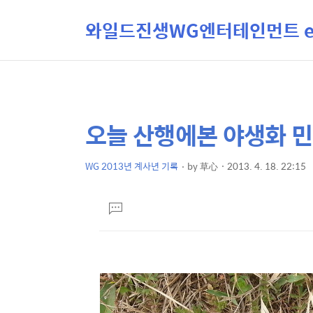
와일드진생WG엔터테인먼트 ent
오늘 산행에본 야생화 
상
본
문
세
제
WG 2013년 계사년 기록
by
草心
2013. 4. 18. 22:15
컨
본
목
텐
문
댓
츠
글
달
기