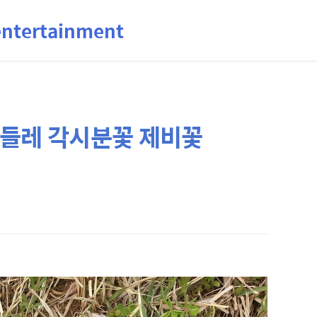
ertainment
민들레 각시분꽃 제비꽃