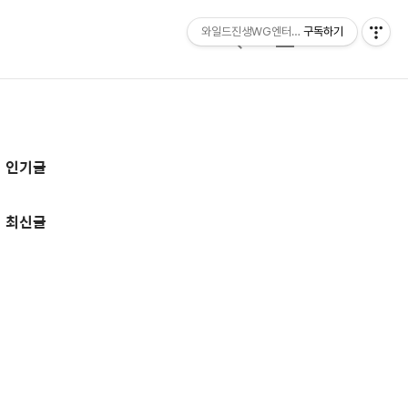
와일드진생WG엔터테인먼트 entertainmen
구독하기
검
메
색
뉴
추
인기글
가
정
최신글
보