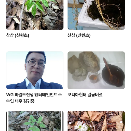
산삼 (산원초)
산삼 (산원초)
WG 와일드진생 엔터테인먼트 소
코리아헌터 말굽버섯
속인 배우 김귀중