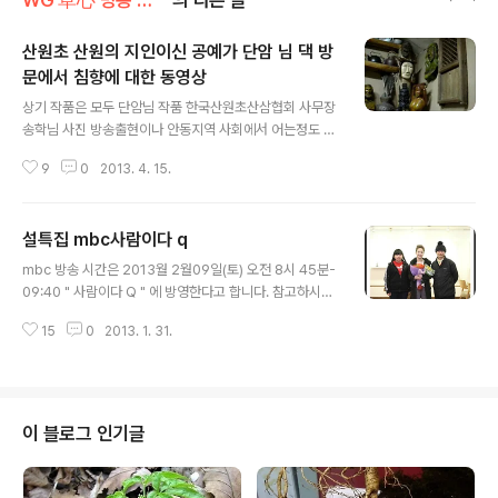
WG 草心 방송 출연 기록 정보
의 다른 글
산원초 산원의 지인이신 공예가 단암 님 댁 방
문에서 침향에 대한 동영상
글 내용
상기 작품은 모두 단암님 작품 한국산원초산삼협회 사무장
송학님 사진 방송출현이나 안동지역 사회에서 어는정도 인
지도는 인는가 봅니다 하 하 하 새총맨으로 유명해진 단암
9
0
2013. 4. 15.
님두 어캐 본인의 공예부분이 방송에 나오지 않고 새총맨
으로 나오길래 지금 모 하시냐고 물었던니 취미 활동 한다
고 하 하 하 지금 이 동여상을 다시 보니 한번 시간 내어 얼
설특집 mbc사람이다 q
굴이나 보고 와야 할듯 싶네요 ㅎ 오늘 지난 동영상을 업데
글 내용
이트 하면서 몇글자 적어 봅니다. 산원과 어린시절 함께 지
mbc 방송 시간은 2013월 2월09일(토) 오전 8시 45분-
내던 단암님이 이제는 자신의 분야에서 어느정도 대가의
09:40 " 사람이다 Q " 에 방영한다고 합니다. 참고하시기
소리를 듣고 계시고, 본인도 내 삶에 있어 후해 하지 않는
바랍니다. 산원초방 모든 키워드 정보 100일재 부터 시작
삶을 살고 있기에. 지난 동영상 새롭게 업데이트 하면서 몇
15
0
2013. 1. 31.
10번 12121212 12발 상모 돌리기 12신명 12월 12일 낮
글자 남기어 봅니다. 아래의 동영상은 침향에 대한 자료입
12시 12분 12월 21일 12월 4일 하루 검색 유입 정보 12
니다. 일반인들은 침향 이 모냐고 하실..
월 성적표 1번 2013년 계사년 2013년 계사년 뱀띠 인생
총운 2013년 계사년 운세 2013년 공개행사 2013년 삼
재 2013년 예언 23번 33번 3대요소 3마리의 용 3번 3
이 블로그 인기글
인방 3인의 여걸 530회 당첨 번호 560회 로또예상번호
5대적멸보궁 5만명 돌파 날 7마리의 용 http://vipblogg
er.tistory.com/trackback/286 iP It KBS KBS..