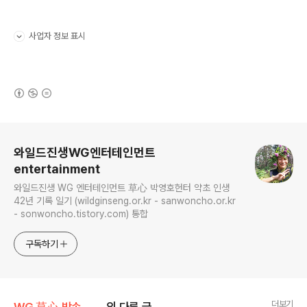
사업자 정보 표시
펼치기/접기
(새창열림)
로그 정보
와일드진생WG엔터테인먼트
entertainment
와일드진생 WG 엔터테인먼트 草心 박영호헌터 약초 인생
42년 기록 일기 (wildginseng.or.kr - sanwoncho.or.kr
- sonwoncho.tistory.com) 통합
구독하기
더보기