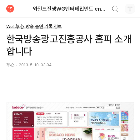
검색하기
와일드진생WG엔터테인먼트 entertainment
티스토리
WG 草心 방송 출연 기록 정보
한국방송광고진흥공사 홈피 소개
합니다
草心
2013. 5. 10. 03:04