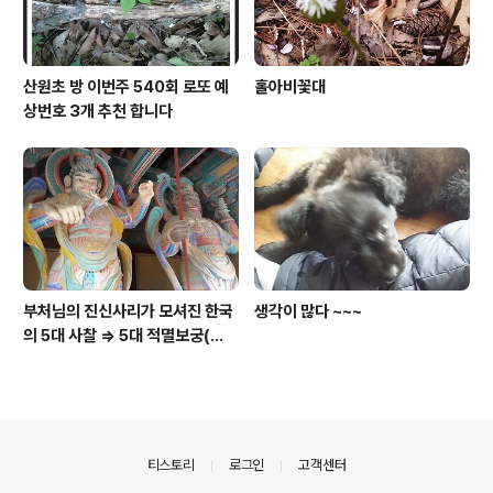
산원초 방 이번주 540회 로또 예
홀아비꽃대
상번호 3개 추천 합니다
부처님의 진신사리가 모셔진 한국
생각이 많다 ~~~
의 5대 사찰 => 5대 적멸보궁(寂
滅寶宮)
의안내
티스토리
로그인
고객센터