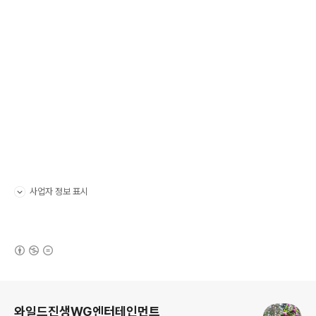
사업자 정보 표시
펼치기/접기
(새창열림)
로그 정보
와일드진생WG엔터테인먼트