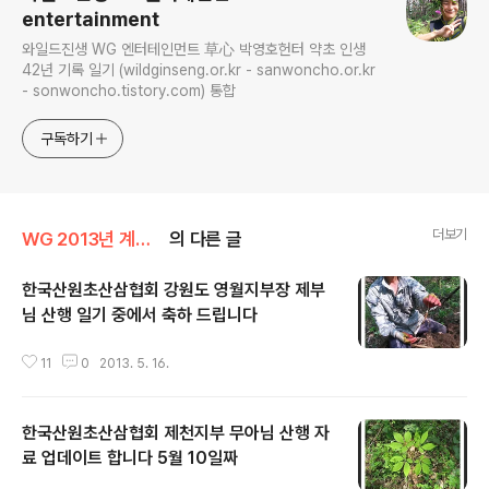
entertainment
와일드진생 WG 엔터테인먼트 草心 박영호헌터 약초 인생
42년 기록 일기 (wildginseng.or.kr - sanwoncho.or.kr
- sonwoncho.tistory.com) 통합
구독하기
더보기
WG 2013년 계사년 기록
의 다른 글
한국산원초산삼협회 강원도 영월지부장 제부
님 산행 일기 중에서 축하 드립니다
글 내용
11
0
2013. 5. 16.
한국산원초산삼협회 제천지부 무아님 산행 자
료 업데이트 합니다 5월 10일짜
글 내용