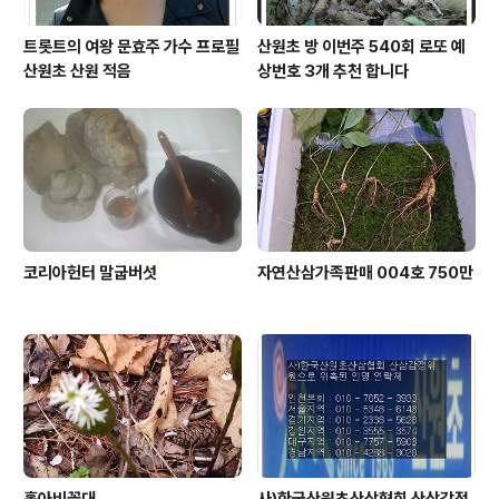
트롯트의 여왕 문효주 가수 프로필
산원초 방 이번주 540회 로또 예
산원초 산원 적음
상번호 3개 추천 합니다
코리아헌터 말굽버섯
자연산삼가족판매 004호 750만