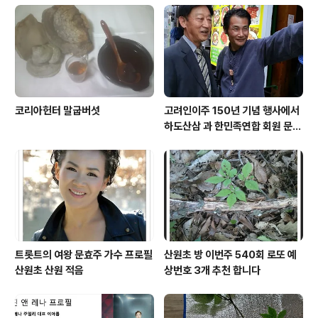
코리아헌터 말굽버섯
고려인이주 150년 기념 행사에서
하도산삼 과 한민족연합 회원 문효
주 가수 와 함께
트롯트의 여왕 문효주 가수 프로필
산원초 방 이번주 540회 로또 예
산원초 산원 적음
상번호 3개 추천 합니다