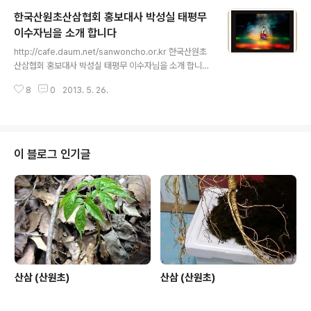
료는 기존 책정되어 있지만 행사를 준비 과정에서 무료로
한국산원초산삼협회 홍보대사 박성실 태평무
해드고 있사온데,, 다음달 행사를 마치고는 기존 규정을 준
수해 나감을 알려 드립니다. 2013년 5월 26일 한국산원
이수자님을 소개 합니다
글 내용
초산삼협회장 산원 박영호 삼가
http://cafe.daum.net/sanwoncho.or.kr 한국산원초
산삼협회 홍보대사 박성실 태평무 이수자님을 소개 합니다
하단의 동영상은 2013년 5월 27일 수정 보완 합니다 지
8
0
2013. 5. 26.
금은 임시 오픈 입니다 아래의 주소 클릭후 감사 하세요 산
원 삼가 http://cafe.daum.net/sanwoncho.or.kr
이 블로그 인기글
산삼 (산원초)
산삼 (산원초)