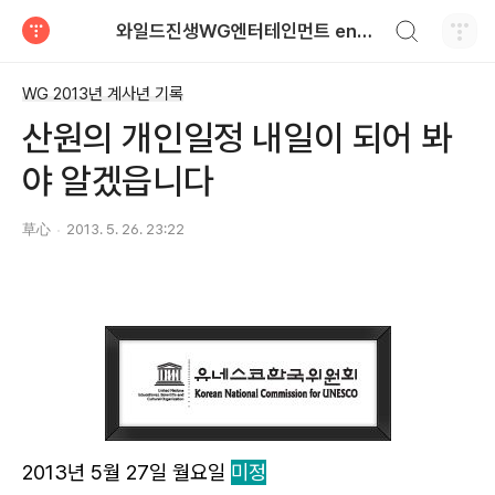
검색하기
와일드진생WG엔터테인먼트 entertainment
티스토리
WG 2013년 계사년 기록
산원의 개인일정 내일이 되어 봐
야 알겠읍니다
草心
2013. 5. 26. 23:22
2013년 5월 27일 월요일
미정