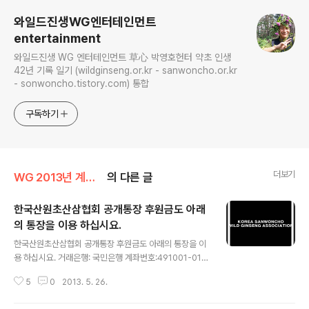
와일드진생WG엔터테인먼트
entertainment
와일드진생 WG 엔터테인먼트 草心 박영호헌터 약초 인생
42년 기록 일기 (wildginseng.or.kr - sanwoncho.or.kr
- sonwoncho.tistory.com) 통합
구독하기
더보기
WG 2013년 계사년 기록
의 다른 글
한국산원초산삼협회 공개통장 후원금도 아래
의 통장을 이용 하십시요.
글 내용
한국산원초산삼협회 공개통장 후원금도 아래의 통장을 이
용 하십시요. 거래은행: 국민은행 계좌번호:491001-01-
245171 예금주:박성미산원초 한국산원초산삼협회장 산
5
0
2013. 5. 26.
원 폰 010 - 8535 -3629 공지>>>기존 산원폰으로 감
정의뢰 하는 부분에 대한 글입니다, 본 협회 감정의뢰 수수