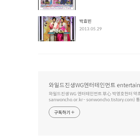
박효빈
2013.05.29
와일드진생WG엔터테인먼트 entertain
와일드진생 WG 엔터테인먼트 草心 박영호헌터 약초 인생 4
sanwoncho.or.kr - sonwoncho.tistory.com) 
구독하기