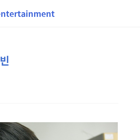
ertainment
효빈