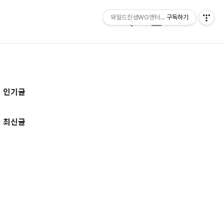
와일드진생WG엔터테인먼트 entertainmen
구독하기
검
메
색
뉴
추
인기글
가
정
최신글
보