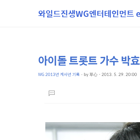
와일드진생WG엔터테인먼트 ent
아이돌 트롯트 가수 박
상
본
문
세
제
WG 2013년 계사년 기록
by
草心
2013. 5. 29. 20:00
컨
본
목
텐
문
댓
츠
글
달
기