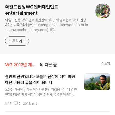
와일드진생WG엔터테인먼트
entertainment
와일드진생 WG 엔터테인먼트 草心 박영호헌터 약초 인생
42년 기록 일기 (wildginseng.or.kr - sanwoncho.or.kr
- sonwoncho.tistory.com) 통합
구독하기
더보기
WG 2013년 계사년 기록
의 다른 글
산원초 산원입니다 오늘은 산삼에 대한 비평
아닌 마음에 글을 적어 봅니다
글 내용
오늘은 마음에 담아둔 이야기를 한번 하겠읍니다. 13년 전
인가? 다음카페가 생기기 시작 하면서, 몇몇 친목 카페 그
리고 협회를 창립 하고, 이런 저런 산삼에 대한 문화가 조금
7
0
2013. 6. 6.
씩 우리네 취미 생활로 거듭나려 할 당시.... 여러 카페 와 단
체에서 자연보호 차원에 삼씨를 자연으로 돌려 주고, 후손