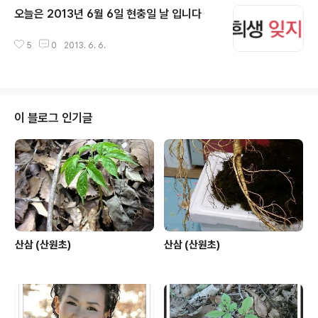
들에게 좋은 산삼을 많이 볼수 있도록 하기 위해 백두대간
오늘은 2013년 6월 6일 현충일 날 입니다
과 이런 저런 산하에 삼씨를 많이 뿌리고 다였읍니다. 그 당
글 내용
시 본인이 분명이 이것은 잘못된 것이라고, 몇번을 글을 올
리고, 비평 아닌 비평을 하였읍니다. 지난 본인의 글을 보
5
0
2013. 6. 6.
면,,,, 세월이 좀 지나면 분명히 왜 산원이 이런 말을 했냐고
? 생각해 보십시요. 산삼씨를 뿌린 우리 강산에 채심 되는
산삼들 감정을 어캐 할것인가를 .... 말한 적 이 있읍니다.
요..
이 블로그 인기글
산삼 (산원초)
산삼 (산원초)