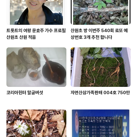
트롯트의 여왕 문효주 가수 프로필
산원초 방 이번주 540회 로또 예
산원초 산원 적음
상번호 3개 추천 합니다
코리아헌터 말굽버섯
자연산삼가족판매 004호 750만