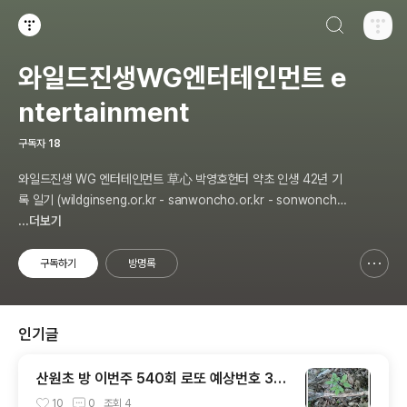
검색하기
티스토리
와일드진생WG엔터테인먼트 e
ntertainment
구독자
18
와일드진생 WG 엔터테인먼트 草心 박영호헌터 약초 인생 42년 기
록 일기 (wildginseng.or.kr - sanwoncho.or.kr - sonwoncho.
tistory.com) 통합
...더보기
구독하기
방명록
신고하기 레이어
열기
인기글
산원초 방 이번주 540회 로또 예상번호 3개
추천 합니다
10
0
조회
4