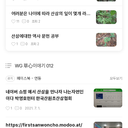
여러분은 나이에 따라 산삼의 잎이 몇개 라고
생각 하시나요?
11
0
조회
2
산삼에대한 역사 문헌 공부
1
0
조회
2
WG 草心이야기 012
분류 전체보기
주요 글 목록
페이스북 - 연동
모두보기
공지
네이버 쇼핑 에서 산삼을 만나자 나는자연인
이다 박영호헌터 한국산원초산삼협회
작성시간
1
0
2021. 7. 1.
https://firstsanwoncho.modoo.at/
글 내용