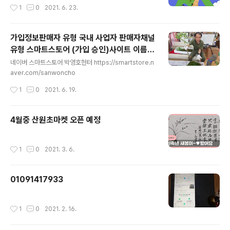
초안
작성시간
1
0
2021. 6. 23.
가입정보판매자 유형 국내 사업자 판매자채널
유형 스마트스토어 (가입 승인)사이트 이름
글 내용
박영호헌터사이트 URL https://smartsto
네이버 스마트스토어 박영호헌터 https://smartstore.n
re.naver.com/sanwoncho
aver.com/sanwoncho
작성시간
1
0
2021. 6. 19.
4월중 산원초마켓 오픈 예정
작성시간
1
0
2021. 3. 6.
01091417933
작성시간
1
0
2021. 2. 16.