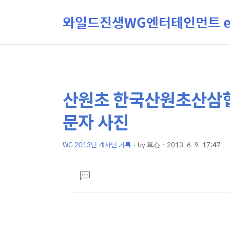
와일드진생WG엔터테인먼트 ent
산원초 한국산원초산삼협
상
본
문
세
문자 사진
제
컨
목
텐
WG 2013년 계사년 기록
by
草心
2013. 6. 9. 17:47
본
츠
문
댓
글
달
기