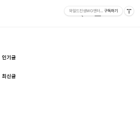
와일드진생WG엔터테인먼트 entertainmen
구독하기
검
메
색
뉴
추
인기글
가
정
최신글
보