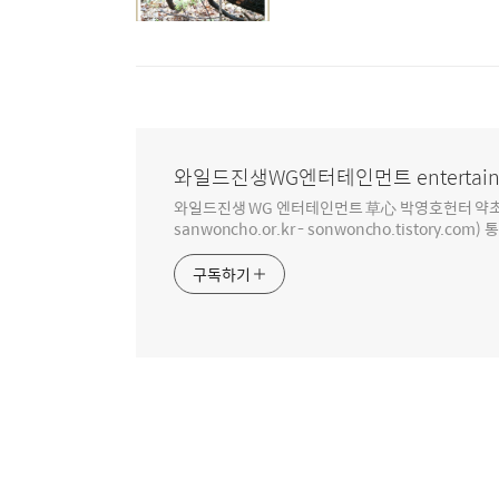
와일드진생WG엔터테인먼트 entertain
와일드진생 WG 엔터테인먼트 草心 박영호헌터 약초 인생 4
sanwoncho.or.kr - sonwoncho.tistory.com) 
구독하기