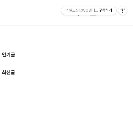
와일드진생WG엔터테인먼트 entertainmen
구독하기
검
메
색
뉴
추
인기글
가
정
최신글
보