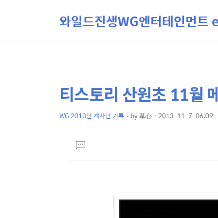
와일드진생WG엔터테인먼트 ent
티스토리 산원초 11월 
상
본
문
세
제
WG 2013년 계사년 기록
by
草心
2013. 11. 7. 06:09
컨
본
목
텐
문
댓
츠
글
달
기