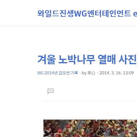
와일드진생WG엔터테인먼트 ent
겨울 노박나무 열매 사진
상
본
문
세
제
WG 2014년 갑오년 기록
by
草心
2014. 3. 16. 13:09
컨
본
목
텐
문
댓
츠
글
달
기