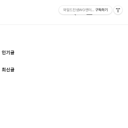
와일드진생WG엔터테인먼트 entertainmen
구독하기
검
메
색
뉴
추
인기글
가
정
최신글
보