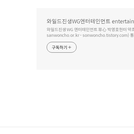
와일드진생WG엔터테인먼트 entertain
와일드진생 WG 엔터테인먼트 草心 박영호헌터 약초 인생 4
sanwoncho.or.kr - sonwoncho.tistory.com) 
구독하기