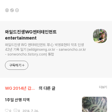
(새창열림)
로그 정보
와일드진생WG엔터테인먼트
entertainment
와일드진생 WG 엔터테인먼트 草心 박영호헌터 약초 인생
42년 기록 일기 (wildginseng.or.kr - sanwoncho.or.kr
- sonwoncho.tistory.com) 통합
구독하기
더보기
WG 2014년 갑오년 기록
의 다른 글
1주일 산행 지역
글 내용
0
0
2014. 7. 26.