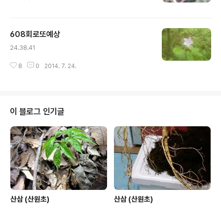
608회로또예상
글 내용
24.38.41
8
0
2014. 7. 24.
이 블로그 인기글
산삼 (산원초)
산삼 (산원초)