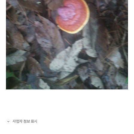
사업자 정보 표시
펼치기/접기