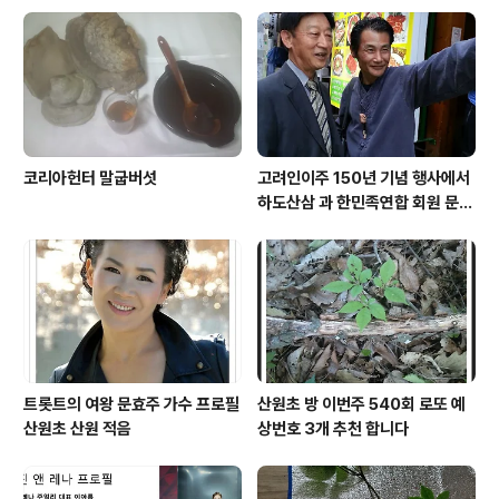
코리아헌터 말굽버섯
고려인이주 150년 기념 행사에서
하도산삼 과 한민족연합 회원 문효
주 가수 와 함께
트롯트의 여왕 문효주 가수 프로필
산원초 방 이번주 540회 로또 예
산원초 산원 적음
상번호 3개 추천 합니다