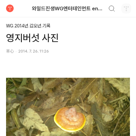
검색하기
와일드진생WG엔터테인먼트 entertainment
티스토리
WG 2014년 갑오년 기록
영지버섯 사진
草心
2014. 7. 26. 11:26