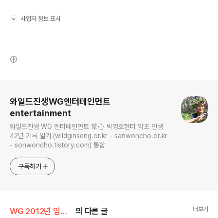
사업자 정보 표시
펼치기/접기
(새창열림)
로그 정보
와일드진생WG엔터테인먼트
entertainment
와일드진생 WG 엔터테인먼트 草心 박영호헌터 약초 인생
42년 기록 일기 (wildginseng.or.kr - sanwoncho.or.kr
- sonwoncho.tistory.com) 통합
구독하기
더보기
WG 2012년 임진년 기록
의 다른 글