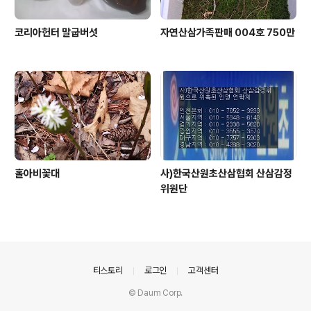
코리아헌터 말굽버섯
자연산삼가족판매 004호 750만
홀아비꽃대
사)한국산원초산삼협회 산삼감정
위원단
의안내
티스토리
로그인
고객센터
© Daum Corp.