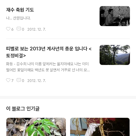
재수 축원 기도
글 내용
나... 산원입니다.
6
0
2012. 12. 7.
띠별로 보는 2013년 계사년의 총운 입니다 <
토정비결>
글 내용
화등 - 김수희 나의 이름 앞에서는 울지마세요 나는 이미
떨어진 꽃잎이예요 백년도 못 살면서 거꾸로 선 너의 모습
해가 지면 돌아오는 녹슬은 울음소리 이 슬픔 무너지고 저
7
0
2012. 12. 7.
길이 보일 때엔 사랑의 이불자락을 소롯이 덮어 주고 화등
하나 챙겨 들고 미움만 떠납니다. 그대에 이름앞에 내려서
려 합니다 그대에겐 이미 가슴이 없습니다 이 슬픔 무너지
고 저길이 보일때엔 사랑의 이불자락을 소롯이 덮어 주고
화등하나 챙겨 들고 미움만 떠납니다 사랑의 이불자락을
이 블로그 인기글
소롯이 덮어 주고 화등하나 챙겨 들고 미움만 떠납니다 미
움만 떠납니다. 가사 출처 : Daum뮤직 띠별로 보는 2013
년 계사년의 총운 입니다 쥐띠 : 자신감 충만 좋은 사업 구
상 운이다. 하나 운의 기복이 심하여 상당한 주의가 필요.