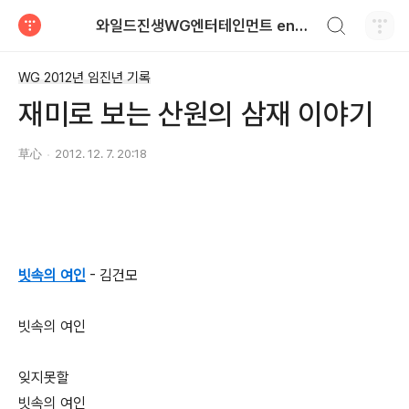
검색하기
와일드진생WG엔터테인먼트 entertainment
티스토리
WG 2012년 임진년 기록
재미로 보는 산원의 삼재 이야기
草心
2012. 12. 7. 20:18
빗속의 여인
- 김건모
빗속의 여인
잊지못할
빗속의 여인