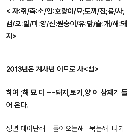
< 자:쥐/축:소/인:호랑이/묘;토끼/진;용/사;
뱀/오:말/미:양/신:원숭이/유:닭/술:개/해:돼
지>
2013년은 계사년 이므로 사<뱀>
하여 ;해 묘 미 ~~돼지,토기,양 이 삼재가 들
어 온다.
생년 태어난해 들어오는해 묵는해 나가