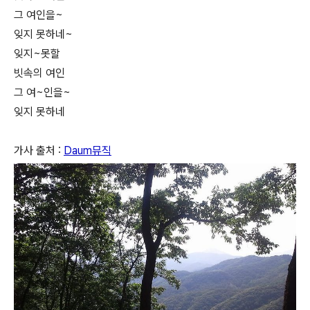
그 여인을~
잊지 못하네~
잊지~못할
빗속의 여인
그 여~인을~
잊지 못하네
가사 출처 :
Daum뮤직