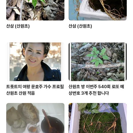
나쁜 일이 생기지만 다시 전화..
산삼 (산원초)
산삼 (산원초)
트롯트의 여왕 문효주 가수 프로필
산원초 방 이번주 540회 로또 예
산원초 산원 적음
상번호 3개 추천 합니다