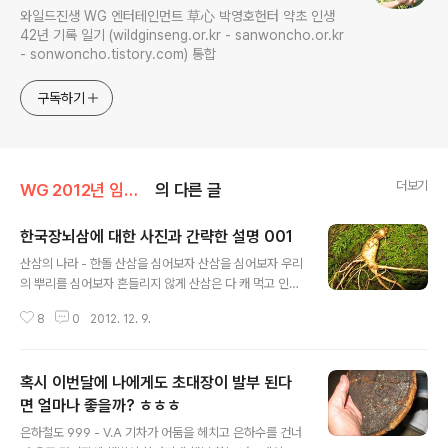
와일드진생 WG 엔터테인먼트 草心 박영호헌터 약초 인생
42년 기록 일기 (wildginseng.or.kr - sanwoncho.or.kr
- sonwoncho.tistory.com) 통합
구독하기
더보기
WG 2012년 임진년 기록
의 다른 글
한국장뇌삼에 대한 사진과 간략한 설명 001
글 내용
산삼의 나라 - 한돌 산삼을 심어보자 산삼을 심어보자 우리
의 뿌리를 심어보자 흔들리지 않게 산삼은 다 캐 먹고 인삼
이 남았구나 그나마 농약에 찌들은 인삼이 판을 치네 허우
8
0
2012. 12. 9.
대는 멀쩡하지 희멀건 인삼이여 바로 그것이 우리의 모습
인걸 그대는 아는가 산삼을 심어 보자 산삼을 심어 보자 우
리의 뿌리를 심어 보자 흔들리지 않게 사라지는 산삼이여
혹시 이번달에 나에게도 초대장이 발부 된다
나약해진 내 겨레여 우리는 어디로 가고있나 우리는 누구
인가 병든 내 나라여 신음하는 내 나라여 어디가 그렇게 아
면 얼마나 좋을까? ㅎㅎㅎ
글 내용
픈거냐 산삼이 없다더냐 산삼을 심어 보자 산삼을 심어 보
은하철도 999 - V.A 기차가 어둠을 헤치고 은하수를 건너
자 우리의 뿌리를 심어 보자 흔들리지 않게 이 산 저 산 모