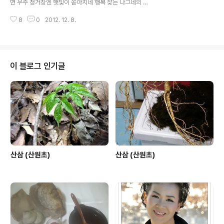
면 우주 정거장엔 햇빛이 쏟아지네 행복 찾는 나그네의 눈
두 산삼밭이 되는 날 허약해진 내 나라 내 겨레 되살아 나리
동자는 불타오르고 엄마 잃은 소년의 가슴엔 그리움이 솟
라 백두산에 산신령님 지리산에 산신령님 이제는 하나가
8
0
2012. 12. 8.
아오르네 힘차게 달려라 은하철도 999 힘차게 달려라 은
돼야지요 통일을 해야지요 산삼을 심어 ..
하철도 999 은하철도 999 기차는 은하수 건너서 밝은 빛
의 바다로 끝없는 레일 위엔 햇빛이 부서지네 꿈을 쫓는 방
랑자의 마음에선 찬바람 일고 엄마 잃은 소년의 눈에는 눈
물이 가득차 있네 힘차게 달려라 은하철도 999 힘차게 달
이 블로그 인기글
려라 은하철도 999 가사 출처 : Daum뮤직 상황버섯중 최
고의 상황버섯 가문비나무에 송상황버섯입니다 아래의 동
영상은 지난 산원의 글중에서 약용버섯배워보기 1편 추가
합니다 또한 티스토리 시작한지 10월 23일 그리고 11월
한달이 지나고, 12월 8일 이..
산삼 (산원초)
산삼 (산원초)