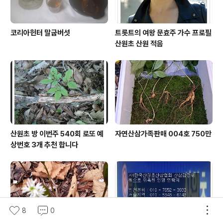
코리아헌터 말굽버섯
트롯트의 여왕 문효주 가수 프로필
산원초 산원 적음
산원초 방 이번주 540회 로또 예
자연산삼가족판매 004호 750만
상번호 3개 추천 합니다
8
0