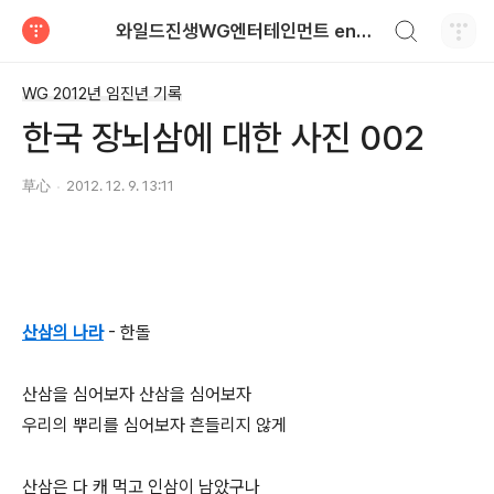
검색하기
와일드진생WG엔터테인먼트 entertainment
티스토리
WG 2012년 임진년 기록
한국 장뇌삼에 대한 사진 002
草心
2012. 12. 9. 13:11
산삼의 나라
- 한돌
산삼을 심어보자 산삼을 심어보자
우리의 뿌리를 심어보자 흔들리지 않게
산삼은 다 캐 먹고 인삼이 남았구나