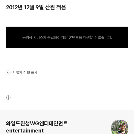
2012년 12월 9일 산원 적음
동영상 서비스가 종료되어 해당 콘텐츠를 재생할 수 없습니다.
사업자 정보 표시
펼치기/접기
(새창열림)
로그 정보
와일드진생WG엔터테인먼트
entertainment