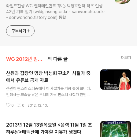
와일드진생 WG 엔터테인먼트 草心 박영호헌터 약초 인생
42년 기록 일기 (wildginseng.or.kr - sanwoncho.or.kr
- sonwoncho.tistory.com) 통합
구독하기
더보기
WG 2012년 임진년 기록
의 다른 글
산원과 갑장인 명창 박성희 판소리 사철가 중
에서 유튜브 공개 자료
글 내용
산원이 판소리 소리중에서 이 사철가를 가장 좋아 합니다.
인생사는 모습을 담은 우리의 가락 판소리 사철가 한번 들
어 보이소... 오늘 하루도 좋은날 되세요 [토사자 사진] sea
0
0
2012. 12. 10.
rch.daum.net/search?w=tot&m=&q=토. [자연산
삼] search.daum.net/search?w=tot&m=&q=자연
산.. [참나무버섯사진] search.daum.net/search?w=t
2013년 12월 13일목요일 <음력 11월 1일 초
ot&m=&q=.. [만삼 사진] search.daum.net/search?
w=tot&q=만삼 사. [2014국운] search.daum.net/se
하루날>태백산에 가야할 이유가 생겻다.
글 내용