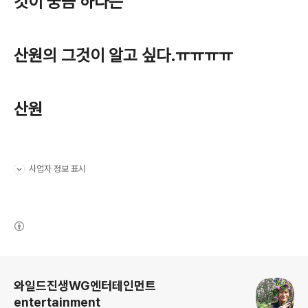
것이 궁금 하다는
산원의 그것이 알고 싶다.ㅠㅠㅠㅠ
산원
사업자 정보 표시
펼치기/접기
(새창열림)
로그 정보
와일드진생WG엔터테인먼트
entertainment