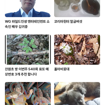
WG 와일드진생 엔터테인먼트 소
코리아헌터 말굽버섯
속인 배우 김귀중
산원초 방 이번주 540회 로또 예
홀아비꽃대
상번호 3개 추천 합니다