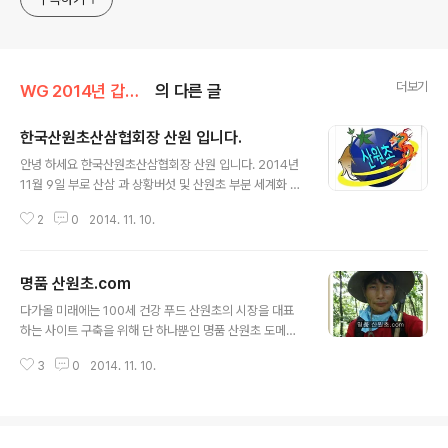
더보기
WG 2014년 갑오년 기록
의 다른 글
한국산원초산삼협회장 산원 입니다.
글 내용
안녕 하세요 한국산원초산삼협회장 산원 입니다. 2014년
11월 9일 부로 산삼 과 상황버섯 및 산원초 부분 세계화 시
장을 준비 하면서 기존 도메인 총 티스토리 포함 홈 사이트
2
0
2014. 11. 10.
주소 3개에서 5개가 추가된 8개로 2015년 을미년을 준비
합니다. 아래의 도메인 주소로 현제의 http://sonwonch
o.tistory.com 연동 하오니 언제 어디서나 통합웹 검색으
명품 산원초.com
로 모든 유저님들과 건강을 생각 하시는 모든 분들 정보를
글 내용
공유 하고 함께 할수 있다는것입니다. 앞으로 거듭 나는 한
다가올 미래에는 100세 건강 푸드 산원초의 시장을 대표
국의 대표 하는 산원초 홈 사이트가 되도록 더욱 노력 하겠
하는 사이트 구축을 위해 단 하나뿐인 명품 산원초 도메인
읍니다. 감사 합니다. 2014년 11월 9일 일요일 산원 삼가
등록을 완료 하였읍니다. 명품산원초쇼핑몰 www.산원초.
http://wildginseng.or.kr http://sanwoncho.or.kr h
3
0
2014. 11. 10.
com
ttp://sanwon..