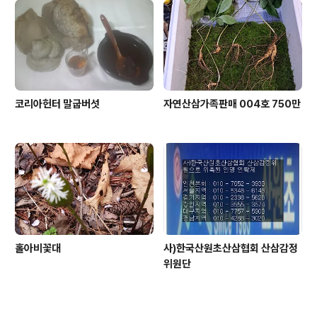
코리아헌터 말굽버섯
자연산삼가족판매 004호 750만
홀아비꽃대
사)한국산원초산삼협회 산삼감정
위원단