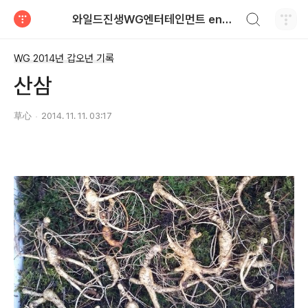
검색하기
와일드진생WG엔터테인먼트 entertainment
티스토리
WG 2014년 갑오년 기록
산삼
草心
2014. 11. 11. 03:17