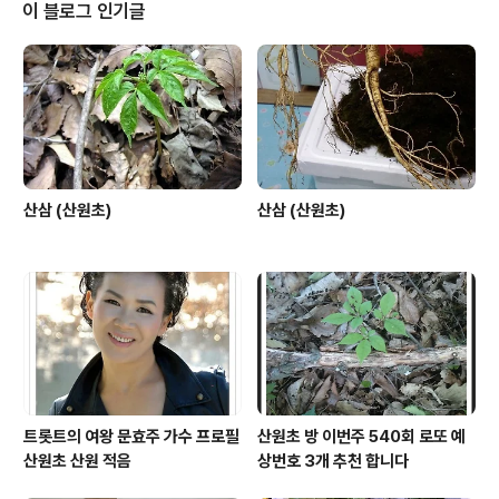
이 블로그 인기글
산삼 (산원초)
산삼 (산원초)
트롯트의 여왕 문효주 가수 프로필
산원초 방 이번주 540회 로또 예
산원초 산원 적음
상번호 3개 추천 합니다