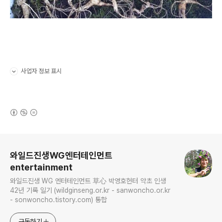
사업자 정보 표시
펼치기/접기
(새창열림)
로그 정보
와일드진생WG엔터테인먼트
entertainment
와일드진생 WG 엔터테인먼트 草心 박영호헌터 약초 인생
42년 기록 일기 (wildginseng.or.kr - sanwoncho.or.kr
- sonwoncho.tistory.com) 통합
구독하기