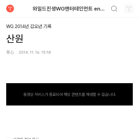
검색하기
와일드진생WG엔터테인먼트 entertainment
티스토리
WG 2014년 갑오년 기록
산원
草心
2014. 11. 16. 15:18
동영상 서비스가 종료되어 해당 콘텐츠를 재생할 수 없습니다.