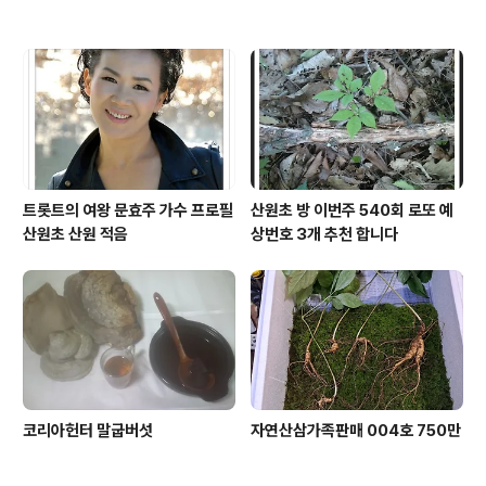
트롯트의 여왕 문효주 가수 프로필
산원초 방 이번주 540회 로또 예
산원초 산원 적음
상번호 3개 추천 합니다
코리아헌터 말굽버섯
자연산삼가족판매 004호 750만