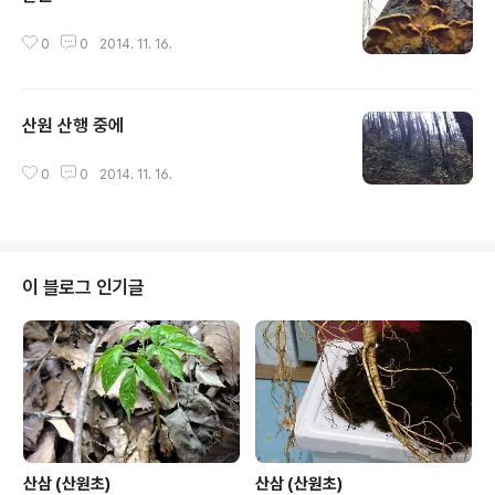
글 내용
0
0
2014. 11. 16.
산원 산행 중에
글 내용
0
0
2014. 11. 16.
이 블로그 인기글
산삼 (산원초)
산삼 (산원초)