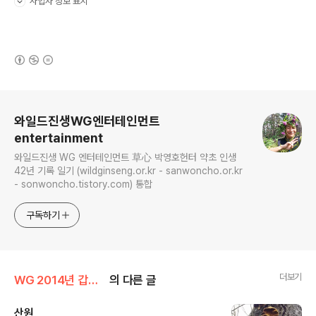
사업자 정보 표시
펼치기/접기
(새창열림)
로그 정보
와일드진생WG엔터테인먼트
entertainment
와일드진생 WG 엔터테인먼트 草心 박영호헌터 약초 인생
42년 기록 일기 (wildginseng.or.kr - sanwoncho.or.kr
- sonwoncho.tistory.com) 통합
구독하기
더보기
WG 2014년 갑오년 기록
의 다른 글
산원