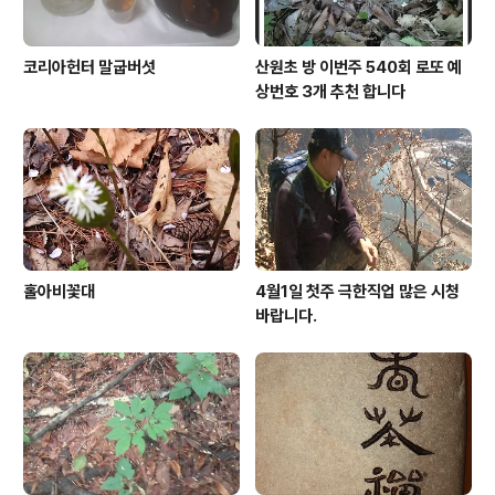
코리아헌터 말굽버섯
산원초 방 이번주 540회 로또 예
상번호 3개 추천 합니다
홀아비꽃대
4월1일 첫주 극한직업 많은 시청
바랍니다.