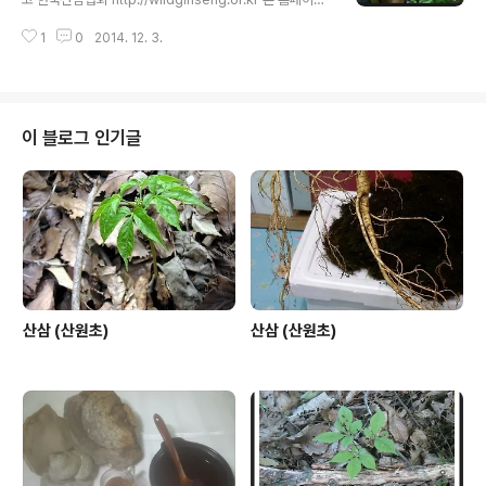
로 사용합니다. 또한 기존 한국산원초산삼협회 http://san
1
0
2014. 12. 3.
woncho.or.kr 홈페이지와 http://sonwoncho.tistor
y.com 티스토리 블로그는 일반인과 블로거님들의 소통을
위한 본연의 티스토리 블로그로 운영 합니다. 감사 합니다.
2014년 12월 3일 산원 적음
이 블로그 인기글
산삼 (산원초)
산삼 (산원초)