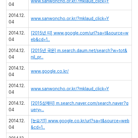
www.sanwoncho.or.kr/?mklaud_click=Y
04
2014.12.
www.sanwoncho.or.kr/?mklaud_click=Y
04
2014.12.
[2015년 띠]
www.google.com/url?sa=t&source=w
04
eb&cd=1..
2014.12.
[2015년 국운]
m.search.daum.net/search?w=tot&
04
nil_pr..
2014.12.
www.google.co.kr/
04
2014.12.
www.sanwoncho.or.kr/?mklaud_click=Y
04
2014.12.
[2015삼제띠]
m.search.naver.com/search.naver?q
04
uery=..
2014.12.
[눈요기1]
www.google.co.kr/url?sa=t&source=web
04
&cd=1..