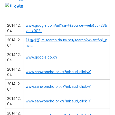
2014.12.
www.google.com/url?sa=t&source=web&cd=23&
04
ved=0CF..
2014.12.
[소쓸개즙]
m.search.daum.net/search?w=tot&nil_p
04
rofi..
2014.12.
www.google.co.kr/
04
2014.12.
www.sanwoncho.or.kr/?mklaud_click=Y
04
2014.12.
www.sanwoncho.or.kr/?mklaud_click=Y
04
2014.12.
www.sanwoncho.or.kr/?mklaud_click=Y
04
2014.12.