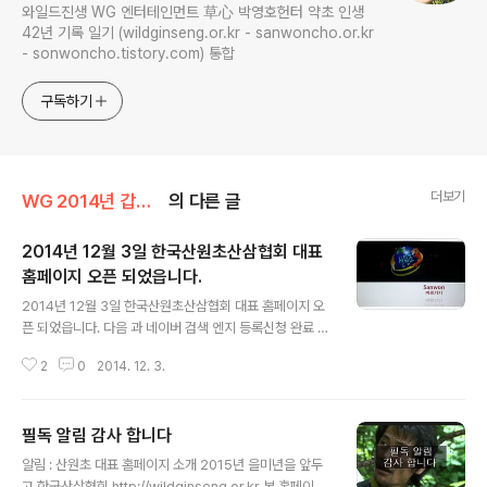
와일드진생 WG 엔터테인먼트 草心 박영호헌터 약초 인생
42년 기록 일기 (wildginseng.or.kr - sanwoncho.or.kr
- sonwoncho.tistory.com) 통합
구독하기
더보기
WG 2014년 갑오년 기록
의 다른 글
2014년 12월 3일 한국산원초산삼협회 대표
홈페이지 오픈 되었읍니다.
글 내용
2014년 12월 3일 한국산원초산삼협회 대표 홈페이지 오
픈 되었읍니다. 다음 과 네이버 검색 엔지 등록신청 완료 다
음주 부터는 검색창에 바로 검색 가능 합니다. 감사 합니다.
2
0
2014. 12. 3.
다음 과 네이버 구글 웹검색에서 한국산삼협회 검색 이미
지 란 보시면 짱 납니다.^^ http://wildginseng.or.kr/
필독 알림 감사 합니다
글 내용
알림 : 산원초 대표 홈페이지 소개 2015년 을미년을 앞두
고 한국산삼협회 http://wildginseng.or.kr 본 홈페이지