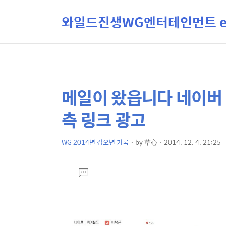
와일드진생WG엔터테인먼트 ent
메일이 왔읍니다 네이버 
상
본
문
세
측 링크 광고
제
컨
목
텐
WG 2014년 갑오년 기록
by
草心
2014. 12. 4. 21:25
본
츠
문
댓
글
달
기