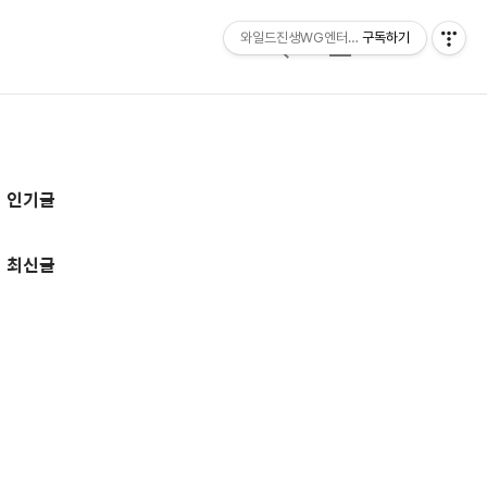
와일드진생WG엔터테인먼트 entertainmen
구독하기
검
메
색
뉴
추
인기글
가
정
최신글
보