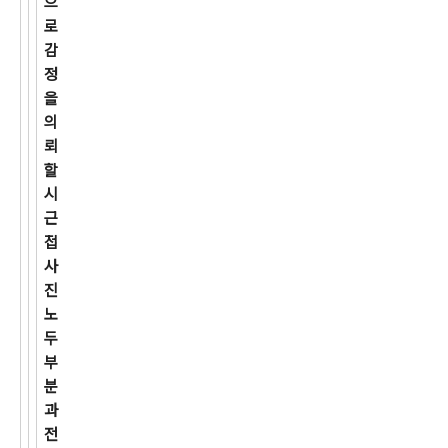
으
로
감
정
을
의
뢰
할
시
근
접
사
진
노
두
부
분
과
전