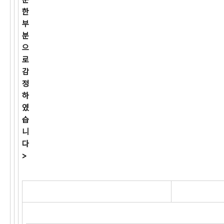
한
부
분
으
로
감
정
하
였
습
니
다
>