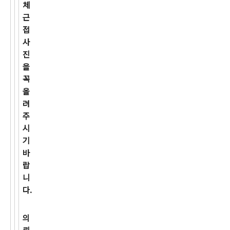
체
근
접
사
진
을
꼭
올
려
주
시
기
바
랍
니
다.
의