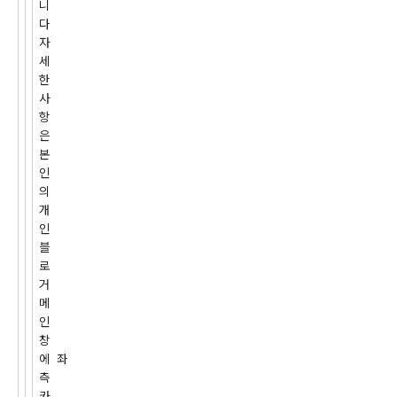
니
다
자
세
한
사
항
은
본
인
의
개
인
블
로
거
메
인
창
에 좌
측
카