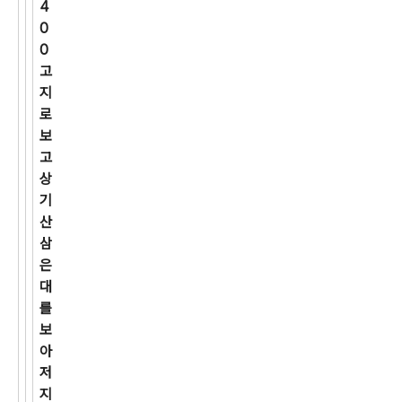
4
0
0
고
지
로
보
고
상
기
산
삼
은
대
를
보
아
저
지