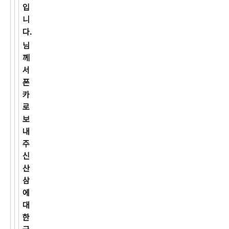
입
니
다.
님
께
서
폰
카
로
보
내
주
신
산
삼
에
대
한