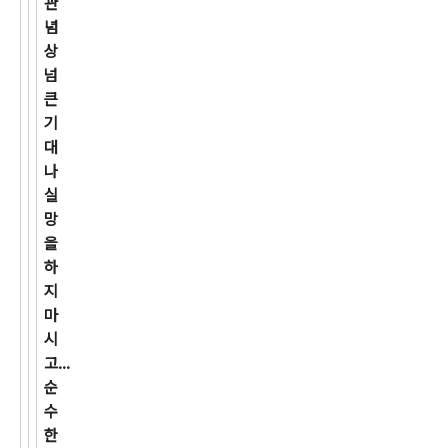
관
념
상
넘
큰
기
대
나
실
망
을
하
지
마
시
고...
순
수
한