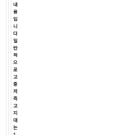
내
용
입
니
다
일
반
적
으
로
고
중
저
즉
고
지
대
는
1