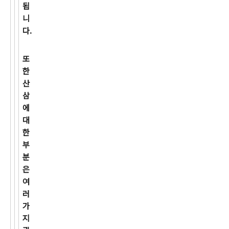
됩
니
다.
또
한
산
삼
에
대
한
부
분
은
여
러
가
지