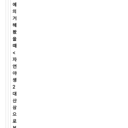
에
의
거
해
봤
을
때
<
자
연
야
생
2
대
산
삼
으
로