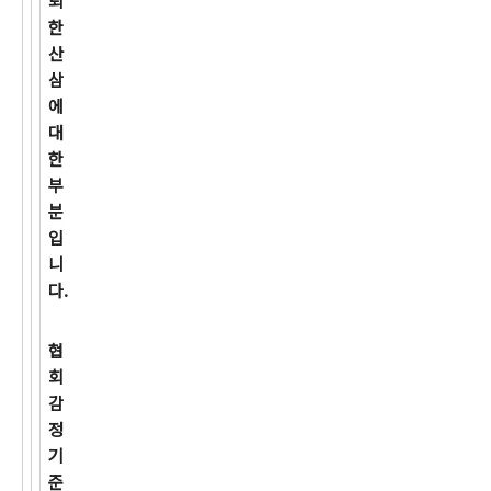
뢰
한
산
삼
에
대
한
부
분
입
니
다.
협
회
감
정
기
준