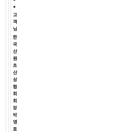
*
*
고
객
님
한
국
산
원
초
산
삼
협
회
회
장
박
영
호