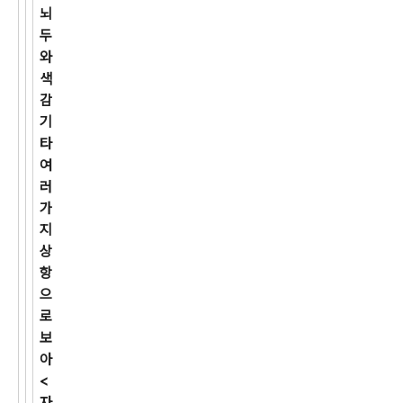
뇌
두
와
색
감
기
타
여
러
가
지
상
항
으
로
보
아
<
자