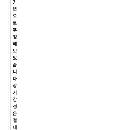
7
년
으
로
추
정
해
보
았
습
니
다
상
기
감
정
은
절
대