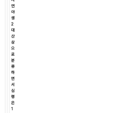
연
야
생
2
대
산
삼
으
로
분
류
하
면
서
심
령
은
1