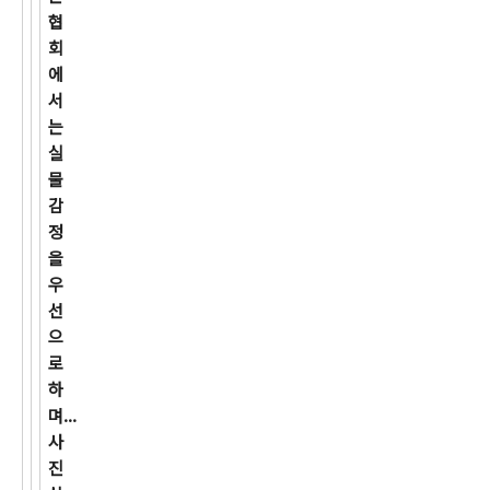
협
회
에
서
는
실
물
감
정
을
우
선
으
로
하
며...
사
진