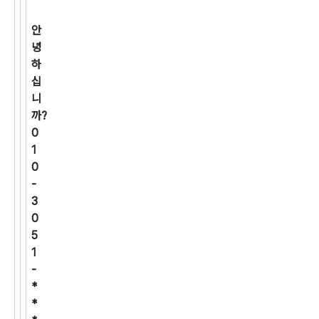
안
녕
하
십
니
까?
0
1
0
-
3
0
5
1
-
*
*