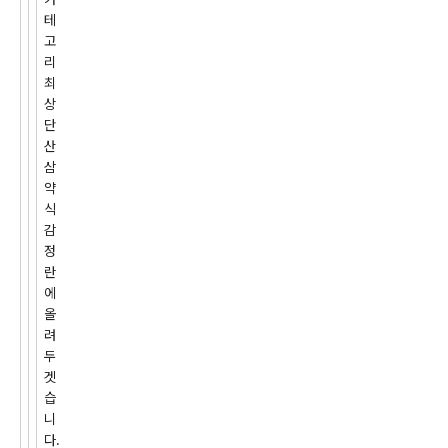
테
고
리
최
상
단
산
삼
약
식
감
정
란
에
올
려
두
겟
습
니
다.