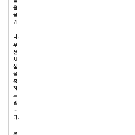
글
을
올
립
니
다.
우
선
채
심
을
축
하
드
립
니
다.
본