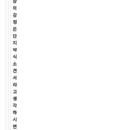
상
의
감
정
은
단
지
약
식
소
견
서
라
고
생
각
하
시
면