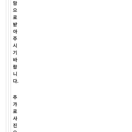
맘
으
로
받
아
주
시
기
바
랍
니
다.
추
가
로
사
진