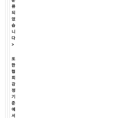
분
류
되
었
습
니
다
>
또
한
협
회
감
정
기
준
에
서