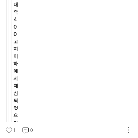
대
즉
4
0
0
고
지
이
하
에
서
채
심
되
엇
으
며
소
1
0
나