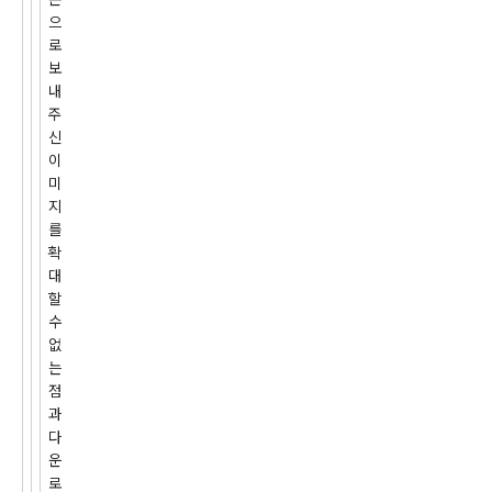
으
로
보
내
주
신
이
미
지
를
확
대
할
수
없
는
점
과
다
운
로