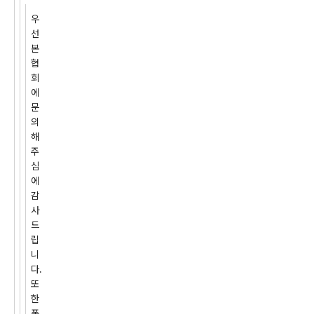
우
선
본
협
회
에
문
의
해
주
심
에
감
사
드
립
니
다.
또
한
폰