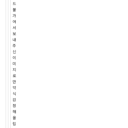
드
불
가
여
서
보
내
주
신
이
미
지
로
만
약
식
감
정
해
올
립