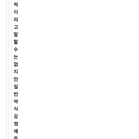
적
이
라
고
말
할
수
는
없
지
만
일
반
약
식
감
정
에
준