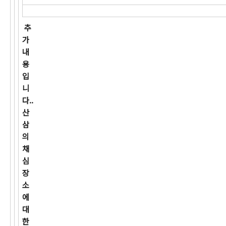
추
가
내
용
입
니
다..
산
삼
의
채
심
장
소
에
대
한