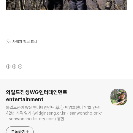
사업자 정보 표시
펼치기/접기
(새창열림)
로그 정보
와일드진생WG엔터테인먼트
entertainment
와일드진생 WG 엔터테인먼트 草心 박영호헌터 약초 인생
42년 기록 일기 (wildginseng.or.kr - sanwoncho.or.kr
- sonwoncho.tistory.com) 통합
구독하기