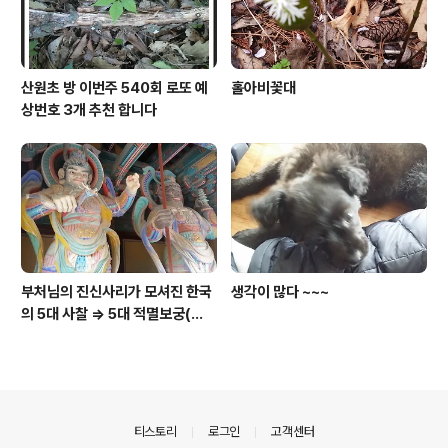
산원초 방 이번주 540회 로또 예
홀아비꽃대
상번호 3개 추천 합니다
부처님의 진신사리가 모셔진 한국
생각이 많다 ~~~
의 5대 사찰 => 5대 적멸보궁(寂
滅寶宮)
의안내
티스토리
로그인
고객센터