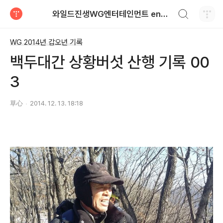
검색하기
와일드진생WG엔터테인먼트 entertainment
티스토리
WG 2014년 갑오년 기록
백두대간 상황버섯 산행 기록 00
3
草心
2014. 12. 13. 18:18