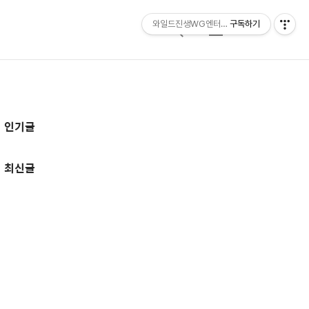
와일드진생WG엔터테인먼트 entertainmen
구독하기
검
메
색
뉴
추
인기글
가
정
최신글
보