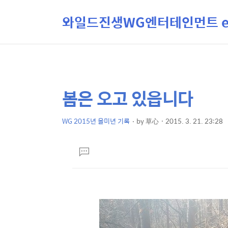
와일드진생WG엔터테인먼트 ent
봄은 오고 있읍니다
상
본
문
세
제
WG 2015년 을미년 기록
by
草心
2015. 3. 21. 23:28
컨
본
목
텐
문
댓
츠
글
달
기