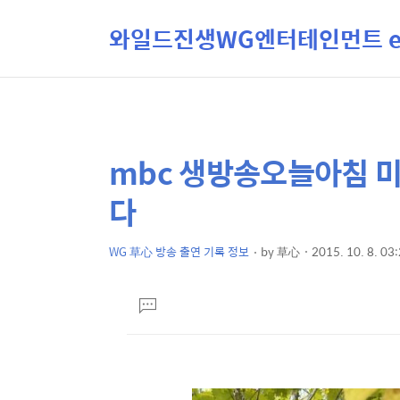
와일드진생WG엔터테인먼트 ent
mbc 생방송오늘아침 미
상
본
문
세
다
제
컨
목
텐
WG 草心 방송 출연 기록 정보
by
草心
2015. 10. 8. 03
본
츠
문
댓
글
달
기