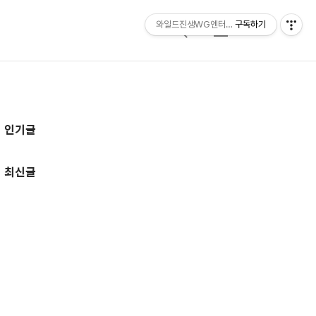
와일드진생WG엔터테인먼트 entertainmen
구독하기
검
메
색
뉴
추
인기글
가
정
최신글
보