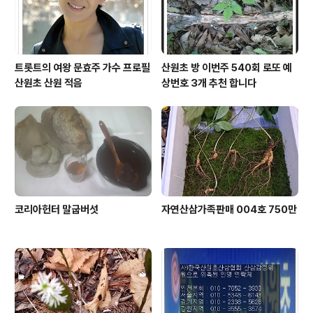
트롯트의 여왕 문효주 가수 프로필
산원초 방 이번주 540회 로또 예
산원초 산원 적음
상번호 3개 추천 합니다
코리아헌터 말굽버섯
자연산삼가족판매 004호 750만