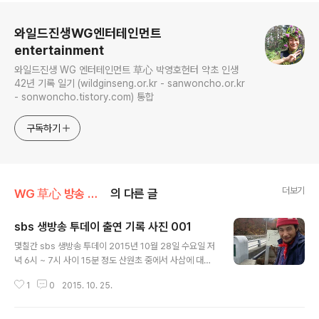
로그 정보
와일드진생WG엔터테인먼트
entertainment
와일드진생 WG 엔터테인먼트 草心 박영호헌터 약초 인생
42년 기록 일기 (wildginseng.or.kr - sanwoncho.or.kr
- sonwoncho.tistory.com) 통합
구독하기
더보기
WG 草心 방송 출연 기록 정보
의 다른 글
sbs 생방송 투데이 출연 기록 사진 001
글 내용
몇칠간 sbs 생방송 투데이 2015년 10월 28일 수요일 저
녁 6시 ~ 7시 사이 15분 정도 산원초 중에서 사삼에 대한
방송분을 찍고 왔읍니다 많은 시청 바랍니다. 이번에 참석
1
0
2015. 10. 25.
하신 산원초 회원이신 모든 분들 고생 하셨읍니다