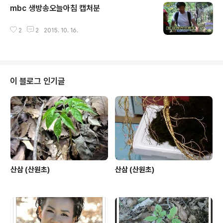
mbc 생방송오늘아침 캡처분
글 내용
2
2
2015. 10. 16.
이 블로그 인기글
산삼 (산원초)
산삼 (산원초)