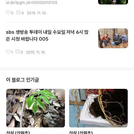
st.do?pgm_id=00000010105
0
0
2015. 11. 10.
sbs 생방송 투데이 내일 수요일 저녁 6시 많
은 시청 바랍니다 005
글 내용
1
0
2015. 11. 10.
이 블로그 인기글
산삼 (산원초)
산삼 (산원초)