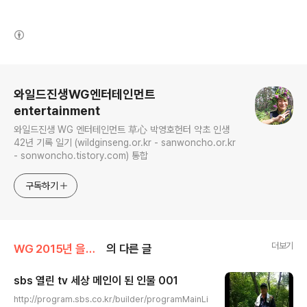
(새창열림)
로그 정보
와일드진생WG엔터테인먼트
entertainment
와일드진생 WG 엔터테인먼트 草心 박영호헌터 약초 인생
42년 기록 일기 (wildginseng.or.kr - sanwoncho.or.kr
- sonwoncho.tistory.com) 통합
구독하기
더보기
WG 2015년 을미년 기록
의 다른 글
sbs 열린 tv 세상 메인이 된 인물 001
글 내용
http://program.sbs.co.kr/builder/programMainLi