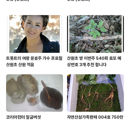
트롯트의 여왕 문효주 가수 프로필
산원초 방 이번주 540회 로또 예
산원초 산원 적음
상번호 3개 추천 합니다
코리아헌터 말굽버섯
자연산삼가족판매 004호 750만