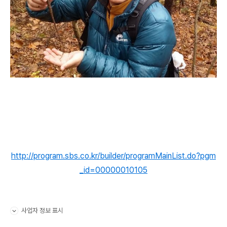
http://program.sbs.co.kr/builder/programMainList.do?pgm
_id=00000010105
사업자 정보 표시
펼치기/접기