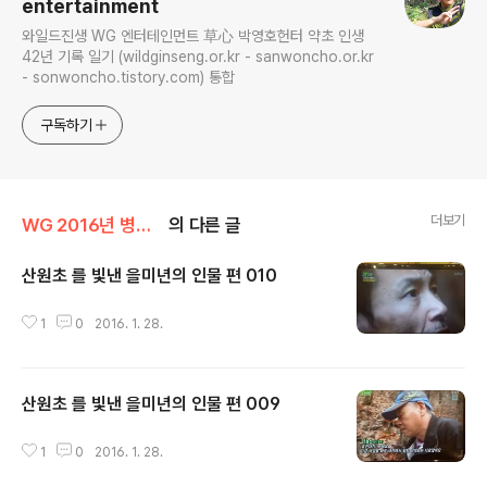
entertainment
와일드진생 WG 엔터테인먼트 草心 박영호헌터 약초 인생
42년 기록 일기 (wildginseng.or.kr - sanwoncho.or.kr
- sonwoncho.tistory.com) 통합
구독하기
더보기
WG 2016년 병신년 기록
의 다른 글
산원초 를 빛낸 을미년의 인물 편 010
글 내용
1
0
2016. 1. 28.
산원초 를 빛낸 을미년의 인물 편 009
글 내용
1
0
2016. 1. 28.