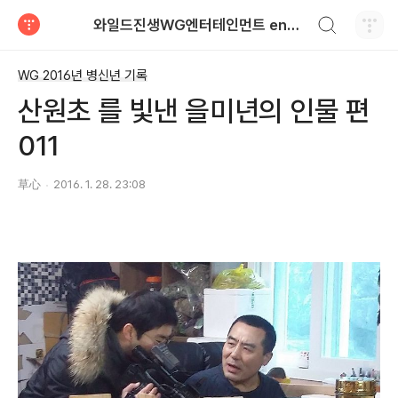
검색하기
와일드진생WG엔터테인먼트 entertainment
티스토리
WG 2016년 병신년 기록
산원초 를 빛낸 을미년의 인물 편
011
草心
2016. 1. 28. 23:08