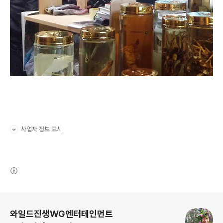
사업자 정보 표시
펼치기/접기
(새창열림)
로그 정보
와일드진생WG엔터테인먼트