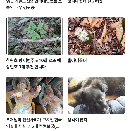
WG 와일드진생 엔터테인먼트 소
코리아헌터 말굽버섯
속인 배우 김귀중
산원초 방 이번주 540회 로또 예
홀아비꽃대
상번호 3개 추천 합니다
부처님의 진신사리가 모셔진 한국
생각이 많다 ~~~
의 5대 사찰 => 5대 적멸보궁(寂