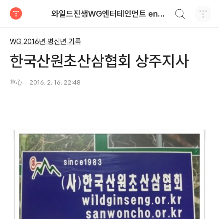
검색하기
와일드진생WG엔터테인먼트 entertainment
티스토리
WG 2016년 병신년 기록
한국산원초산삼협회 상주지사
草心
2016. 2. 16. 22:48