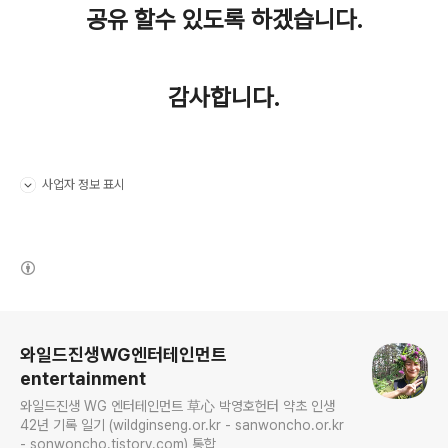
공유 할수 있도록 하겠습니다.
감사합니다.
사업자 정보 표시
펼치기/접기
(새창열림)
로그 정보
와일드진생WG엔터테인먼트
entertainment
와일드진생 WG 엔터테인먼트 草心 박영호헌터 약초 인생
42년 기록 일기 (wildginseng.or.kr - sanwoncho.or.kr
- sonwoncho.tistory.com) 통합