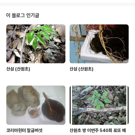
이 블로그 인기글
산삼 (산원초)
산삼 (산원초)
코리아헌터 말굽버섯
산원초 방 이번주 540회 로또 예