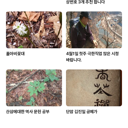
상번호 3개 추천 합니다
홀아비꽃대
4월1일 첫주 극한직업 많은 시청
바랍니다.
산삼에대한 역사 문헌 공부
단암 김진일 공예가