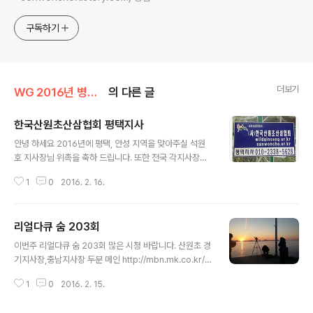
구독하기
더보기
WG 2016년 병신년 기록
의 다른 글
한국산원초산삼협회 평택지사
글 내용
안녕 하세요 2016년에 평택, 안성 지역을 맞아주실 석원
호 지사장님 위촉을 축하 드립니다. 또한 전국 각지사장님
들께서는 산삼과 기타 산원초 부분에 정보 와 산행 및 모든
1
0
2016. 2. 16.
부분을 공유 할수 있도록 하겠습니다. 감사합니다.
리얼다큐 숨 203회
글 내용
이번주 리얼다큐 숨 203회 많은 시청 바랍니다. 산원초 경
기지사장,충남지사장 두분 메인 http://mbn.mk.co.kr/p
ages/vod/programMain.php?progCode=563
1
0
2016. 2. 15.