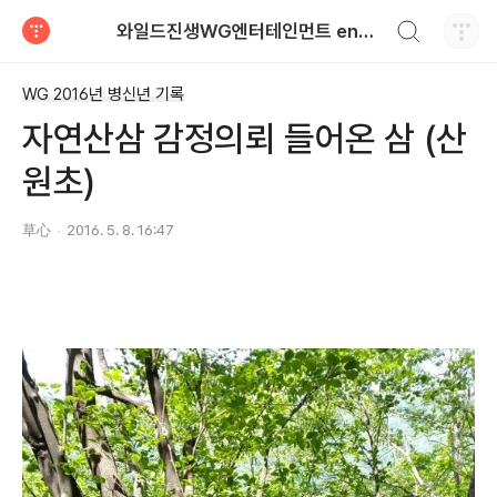
검색하기
와일드진생WG엔터테인먼트 entertainment
티스토리
WG 2016년 병신년 기록
자연산삼 감정의뢰 들어온 삼 (산
원초)
草心
2016. 5. 8. 16:47