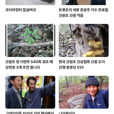
코리아헌터 말굽버섯
트롯트의 여왕 문효주 가수 프로필
산원초 산원 적음
산원초 방 이번주 540회 로또 예
한국 산원초 산삼협회 산원 오지
상번호 3개 추천 합니다
산행 동영상 010
고려인이주 150년 기념 행사에서
나산원이요