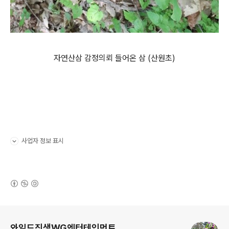
자연산삼 감정의뢰 들어온 삼 (산원초)
사업자 정보 표시
펼치기/접기
(새창열림)
로그 정보
와일드진생WG엔터테인먼트