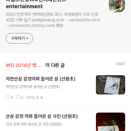
entertainment
와일드진생 WG 엔터테인먼트 草心 박영호헌터 약초 인생
42년 기록 일기 (wildginseng.or.kr - sanwoncho.or.kr
- sonwoncho.tistory.com) 통합
구독하기
더보기
WG 2016년 병신년 기록
의 다른 글
자연산삼 감정의뢰 들어온 삼 (산원초)
글 내용
자연산삼 감정의뢰 들어온 삼 (산원초)
0
0
2016. 5. 8.
산삼 감정 의뢰 들어온 삼 사진 (산원초)
글 내용
산삼 감정 의뢰 들어온 삼 사진 (산원초)