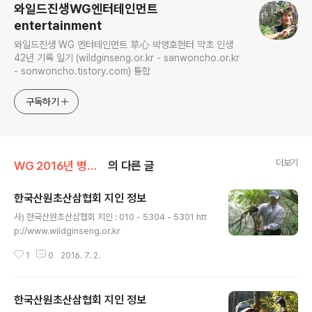
와일드진생WG엔터테인먼트
entertainment
와일드진생 WG 엔터테인먼트 草心 박영호헌터 약초 인생
42년 기록 일기 (wildginseng.or.kr - sanwoncho.or.kr
- sonwoncho.tistory.com) 통합
구독하기
더보기
WG 2016년 병신년 기록
의 다른 글
한국산원초산삼협회 지인 정보
글 내용
사) 한국산원초산삼협회 지인 : 010 - 5304 - 5301 htt
p://www.wildginseng.or.kr
1
0
2016. 7. 2.
한국산원초산삼협회 지인 정보
글 내용