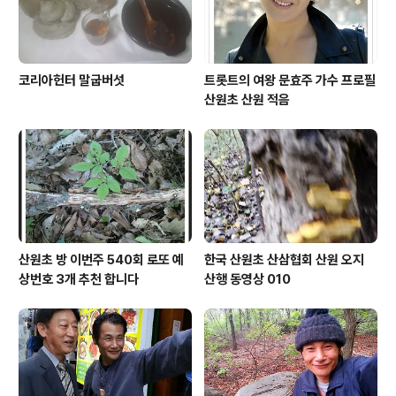
코리아헌터 말굽버섯
트롯트의 여왕 문효주 가수 프로필
산원초 산원 적음
산원초 방 이번주 540회 로또 예
한국 산원초 산삼협회 산원 오지
상번호 3개 추천 합니다
산행 동영상 010