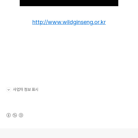
http://www.wildginseng.or.kr
사업자 정보 표시
펼치기/접기
(새창열림)
로그 정보