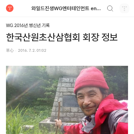
검색하기
와일드진생WG엔터테인먼트 entertainment
티스토리
WG 2016년 병신년 기록
한국산원초산삼협회 회장 정보
草心
2016. 7. 2. 01:02