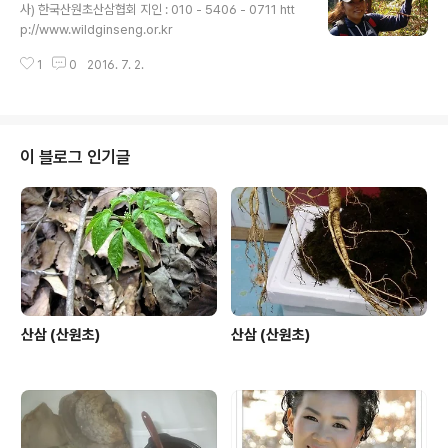
사) 한국산원초산삼협회 지인 : 010 - 5406 - 0711 htt
p://www.wildginseng.or.kr
1
0
2016. 7. 2.
이 블로그 인기글
산삼 (산원초)
산삼 (산원초)