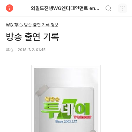
검색하기
와일드진생WG엔터테인먼트 entertainment
티스토리
WG 草心 방송 출연 기록 정보
방송 출연 기록
草心
2016. 7. 2. 01:45