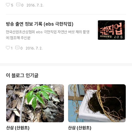
5
0
2016. 7. 2.
방송 출연 정보 기록 (ebs 극한직업)
글 내용
한국산원초산삼협회 ebs 극한직업 자연산 버섯 채취 촬영
에 협조해 주신분
1
0
2016. 7. 2.
이 블로그 인기글
산삼 (산원초)
산삼 (산원초)