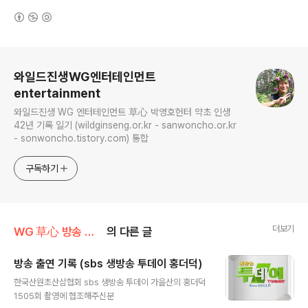
(새창열림)
로그 정보
와일드진생WG엔터테인먼트
entertainment
와일드진생 WG 엔터테인먼트 草心 박영호헌터 약초 인생
42년 기록 일기 (wildginseng.or.kr - sanwoncho.or.kr
- sonwoncho.tistory.com) 통합
구독하기
더보기
WG 草心 방송 출연 기록 정보
의 다른 글
방송 출연 기록 (sbs 생방송 투데이 홍더덕)
글 내용
한국산원초산삼협회 sbs 생방송 투데이 가을산의 홍더덕
1505회 촬영에 협조해주신분