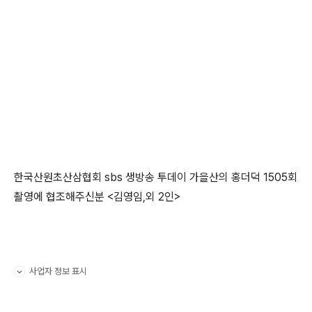
한국산원초산삼협회 sbs 생방송 투데이 가을산의 홍더덕 1505회
촬영에 협조해주신분 <김영임,외 2인>
사업자 정보 표시
펼치기/접기