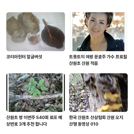
코리아헌터 말굽버섯
트롯트의 여왕 문효주 가수 프로필
산원초 산원 적음
산원초 방 이번주 540회 로또 예
한국 산원초 산삼협회 산원 오지
상번호 3개 추천 합니다
산행 동영상 010