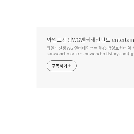
와일드진생WG엔터테인먼트 entertain
와일드진생 WG 엔터테인먼트 草心 박영호헌터 약초 인생 4
sanwoncho.or.kr - sonwoncho.tistory.com) 
구독하기