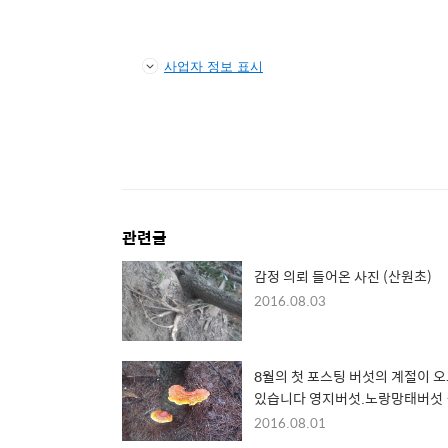
사업자 정보 표시
관련글
감정 의뢰 들어온 사진 (산원초)
2016.08.03
8월의 첫 포스팅 버섯의 계절이 오고
있습니다 영지버섯.노랑망태버섯
(산원초)
2016.08.01