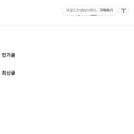
와일드진생WG엔터테인먼트 entertainmen
구독하기
검
메
색
뉴
추
인기글
가
정
최신글
보