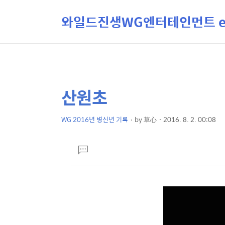
와일드진생WG엔터테인먼트 ent
산원초
상
본
문
세
제
WG 2016년 병신년 기록
by
草心
2016. 8. 2. 00:08
컨
본
목
텐
문
댓
츠
글
달
기