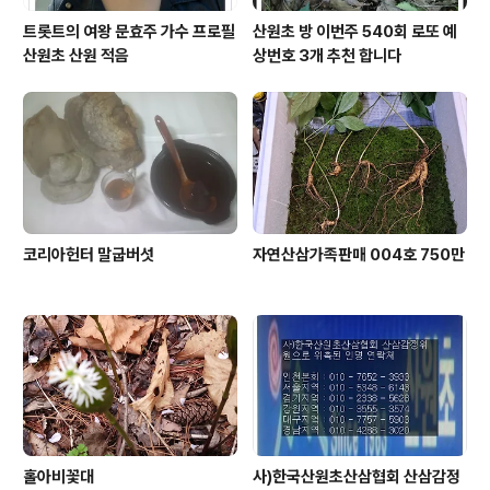
트롯트의 여왕 문효주 가수 프로필
산원초 방 이번주 540회 로또 예
산원초 산원 적음
상번호 3개 추천 합니다
코리아헌터 말굽버섯
자연산삼가족판매 004호 750만
홀아비꽃대
사)한국산원초산삼협회 산삼감정