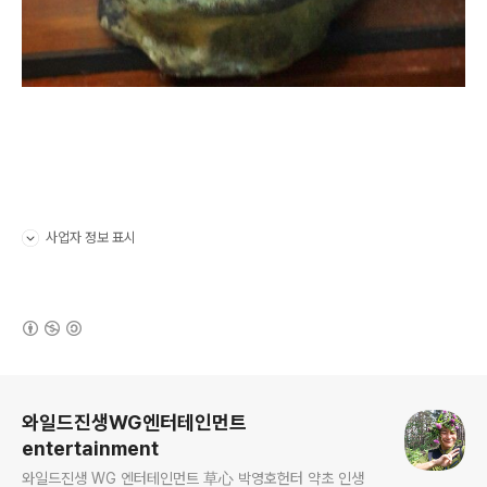
사업자 정보 표시
펼치기/접기
(새창열림)
로그 정보
와일드진생WG엔터테인먼트
entertainment
와일드진생 WG 엔터테인먼트 草心 박영호헌터 약초 인생