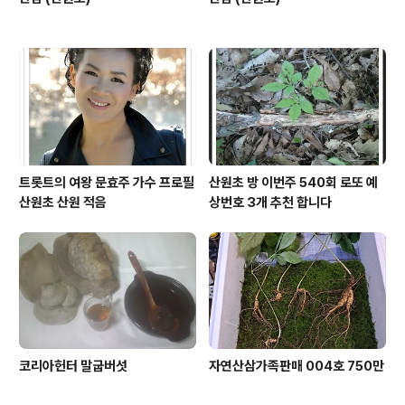
트롯트의 여왕 문효주 가수 프로필
산원초 방 이번주 540회 로또 예
산원초 산원 적음
상번호 3개 추천 합니다
코리아헌터 말굽버섯
자연산삼가족판매 004호 750만