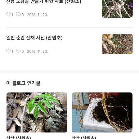
산삼 도감을 만들기 위한 자료 (산원초)
글 내용
1
0
2016. 11. 23.
일반 춘란 산채 사진 (산원초)
글 내용
1
0
2016. 11. 23.
이 블로그 인기글
산삼 (산원초)
산삼 (산원초)