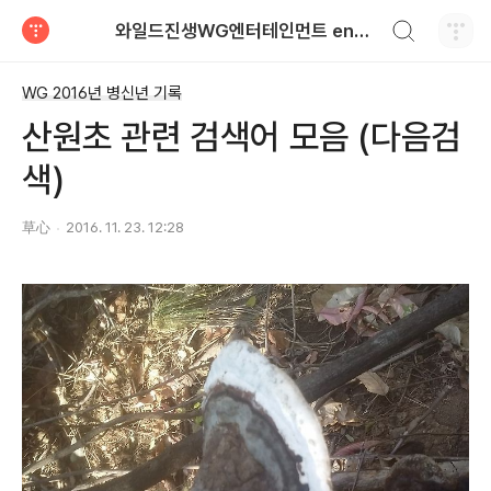
검색하기
와일드진생WG엔터테인먼트 entertainment
티스토리
WG 2016년 병신년 기록
산원초 관련 검색어 모음 (다음검
색)
草心
2016. 11. 23. 12:28