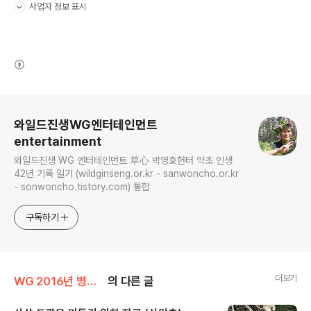
사업자 정보 표시
펼치기/접기
(새창열림)
로그 정보
와일드진생WG엔터테인먼트
entertainment
와일드진생 WG 엔터테인먼트 草心 박영호헌터 약초 인생
42년 기록 일기 (wildginseng.or.kr - sanwoncho.or.kr
- sonwoncho.tistory.com) 통합
구독하기
더보기
WG 2016년 병신년 기록
의 다른 글