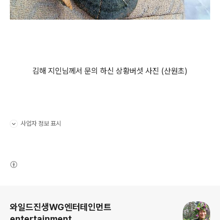
김해 지인님께서 문의 하신 상황버섯 사진 (산원초)
사업자 정보 표시
펼치기/접기
(새창열림)
로그 정보
와일드진생WG엔터테인먼트
entertainment