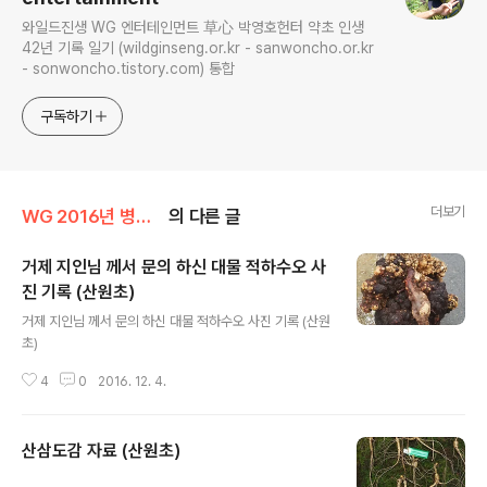
와일드진생 WG 엔터테인먼트 草心 박영호헌터 약초 인생
42년 기록 일기 (wildginseng.or.kr - sanwoncho.or.kr
- sonwoncho.tistory.com) 통합
구독하기
더보기
WG 2016년 병신년 기록
의 다른 글
거제 지인님 께서 문의 하신 대물 적하수오 사
진 기록 (산원초)
글 내용
거제 지인님 께서 문의 하신 대물 적하수오 사진 기록 (산원
초)
4
0
2016. 12. 4.
산삼도감 자료 (산원초)
글 내용