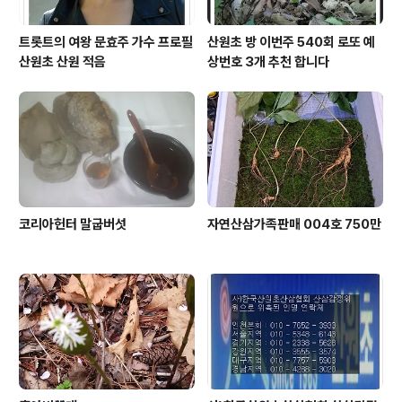
트롯트의 여왕 문효주 가수 프로필
산원초 방 이번주 540회 로또 예
산원초 산원 적음
상번호 3개 추천 합니다
코리아헌터 말굽버섯
자연산삼가족판매 004호 750만