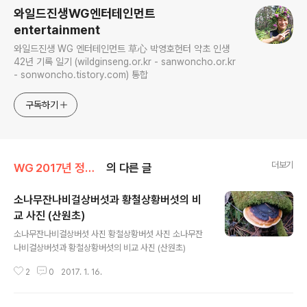
와일드진생WG엔터테인먼트
entertainment
와일드진생 WG 엔터테인먼트 草心 박영호헌터 약초 인생
42년 기록 일기 (wildginseng.or.kr - sanwoncho.or.kr
- sonwoncho.tistory.com) 통합
구독하기
더보기
WG 2017년 정유년 기록
의 다른 글
소나무잔나비걸상버섯과 황철상황버섯의 비
교 사진 (산원초)
글 내용
소나무잔나비걸상버섯 사진 황철상황버섯 사진 소나무잔
나비걸상버섯과 황철상황버섯의 비교 사진 (산원초)
2
0
2017. 1. 16.