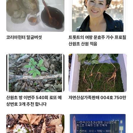
코리아헌터 말굽버섯
트롯트의 여왕 문효주 가수 프로필
산원초 산원 적음
산원초 방 이번주 540회 로또 예
자연산삼가족판매 004호 750만
상번호 3개 추천 합니다