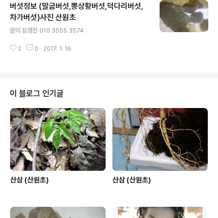
버섯정보 (말굽버섯,뽕상황버섯,덕다리버섯,
차가버섯)사진 산원초
글 내용
문의 심영진 010 3555 3574
2
0
2017. 1. 16.
이 블로그 인기글
산삼 (산원초)
산삼 (산원초)