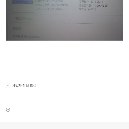
사업자 정보 표시
펼치기/접기
(새창열림)
로그 정보