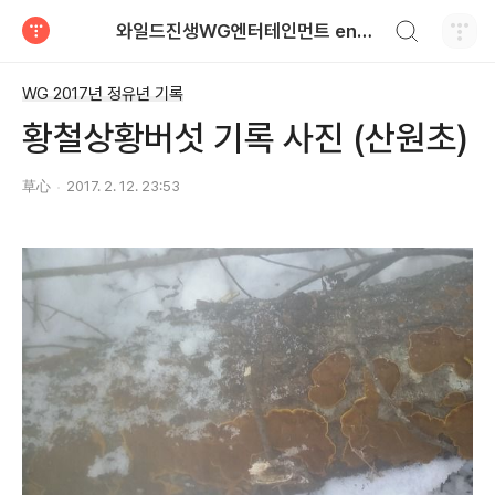
검색하기
와일드진생WG엔터테인먼트 entertainment
티스토리
WG 2017년 정유년 기록
황철상황버섯 기록 사진 (산원초)
草心
2017. 2. 12. 23:53