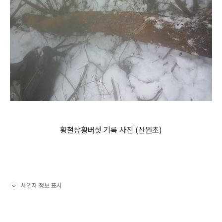
황철상황버섯 기록 사진 (산원초)
사업자 정보 표시
펼치기/접기