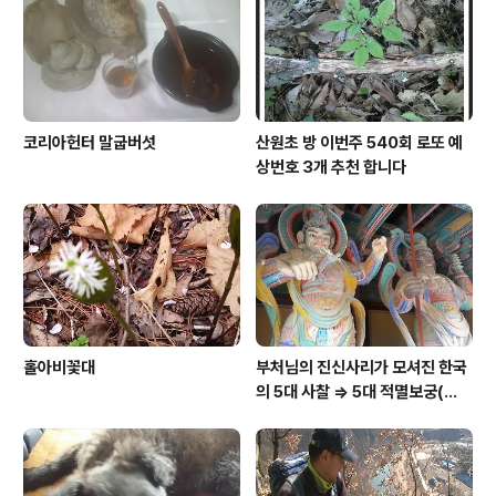
코리아헌터 말굽버섯
산원초 방 이번주 540회 로또 예
상번호 3개 추천 합니다
홀아비꽃대
부처님의 진신사리가 모셔진 한국
의 5대 사찰 => 5대 적멸보궁(寂
滅寶宮)