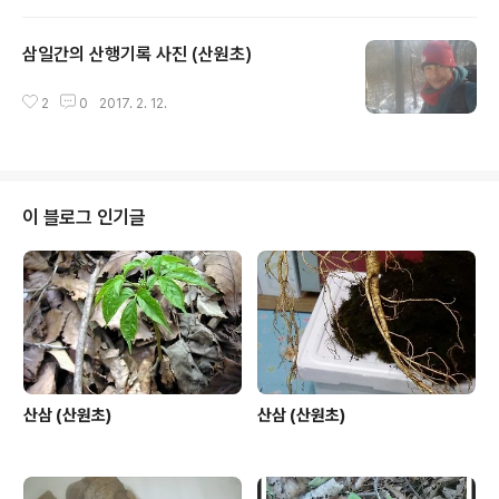
삼일간의 산행기록 사진 (산원초)
글 내용
2
0
2017. 2. 12.
이 블로그 인기글
산삼 (산원초)
산삼 (산원초)