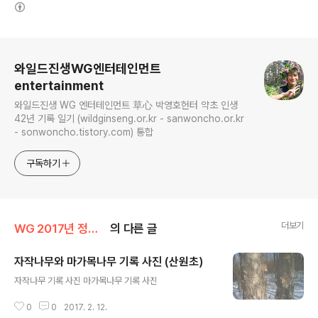
(새창열림)
로그 정보
와일드진생WG엔터테인먼트
entertainment
와일드진생 WG 엔터테인먼트 草心 박영호헌터 약초 인생
42년 기록 일기 (wildginseng.or.kr - sanwoncho.or.kr
- sonwoncho.tistory.com) 통합
구독하기
더보기
WG 2017년 정유년 기록
의 다른 글
자작나무와 마가목나무 기록 사진 (산원초)
글 내용
자작나무 기록 사진 마가목나무 기록 사진
0
0
2017. 2. 12.