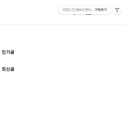
와일드진생WG엔터테인먼트 entertainmen
구독하기
검
메
색
뉴
추
인기글
가
정
최신글
보