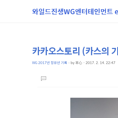
와일드진생WG엔터테인먼트 ent
카카오스토리 (카스의 기
상
본
문
세
제
WG 2017년 정유년 기록
by
草心
2017. 2. 14. 22:47
컨
본
목
텐
문
댓
츠
글
달
기