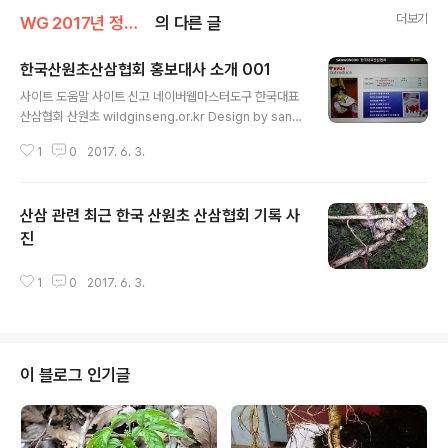
더보기
WG 2017년 정유년 기록
의 다른 글
한국산원초산삼협회 홍보대사 소개 001
글 내용
사이트 도움말 사이트 신고 네이버웹마스터도구 한국대표
산삼협회 산원초 wildginseng.or.kr Design by sanw
oncho 상표등록 제 40-1178749호 한국대표산삼협회
1
0
2017. 6. 3.
산원초 Since1983 KOREA REPRESENTA... 한국대표
산삼협회 산원초 firstwildginseng.modoo.at 산삼과
상황버섯,약초판매,산삼및버섯감정
산삼 관련 최근 한국 산원초 산삼협회 기록 사
진
글 내용
1
0
2017. 6. 3.
이 블로그 인기글