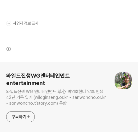
사업자 정보 표시
펼치기/접기
(새창열림)
로그 정보
와일드진생WG엔터테인먼트
entertainment
와일드진생 WG 엔터테인먼트 草心 박영호헌터 약초 인생
42년 기록 일기 (wildginseng.or.kr - sanwoncho.or.kr
- sonwoncho.tistory.com) 통합
구독하기