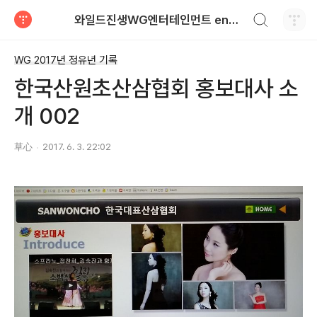
검색하기
와일드진생WG엔터테인먼트 entertainment
티스토리
WG 2017년 정유년 기록
한국산원초산삼협회 홍보대사 소
개 002
草心
2017. 6. 3. 22:02