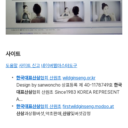
사이트
도움말
사이트 신고
네이버웹마스터도구
한국대표산삼
협회 산원초
wildginseng.or.kr
Design by sanwoncho 상표등록 제 40-1178749호
한국
대표산삼
협회 산원초 Since1983 KOREA REPRESENT
A...
한국대표산삼
협회 산원초
firstwildginseng.modoo.at
산삼
과상황버섯,약초판매,
산삼
및버섯감정