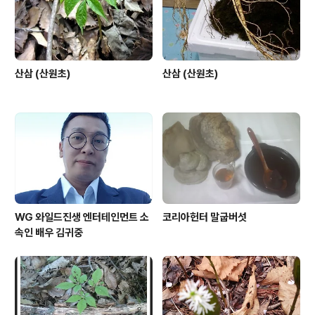
산삼 (산원초)
산삼 (산원초)
WG 와일드진생 엔터테인먼트 소
코리아헌터 말굽버섯
속인 배우 김귀중