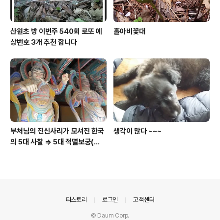
산원초 방 이번주 540회 로또 예
홀아비꽃대
상번호 3개 추천 합니다
부처님의 진신사리가 모셔진 한국
생각이 많다 ~~~
의 5대 사찰 => 5대 적멸보궁(寂
滅寶宮)
의안내
티스토리
로그인
고객센터
© Daum Corp.