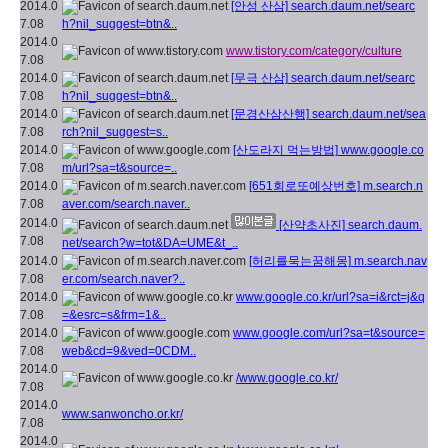
2014.0
[안성 산삼]
search.daum.net/searc
7.08
h?nil_suggest=btn&..
2014.0
www.tistory.com/category/culture
7.08
2014.0
[무극 산삼]
search.daum.net/searc
7.08
h?nil_suggest=btn&..
2014.0
[문경산삼산행]
search.daum.net/sea
7.08
rch?nil_suggest=s..
2014.0
[산도라지 먹는방법]
www.google.co
7.08
m/url?sa=t&source=..
2014.0
[651회로또예상번호]
m.search.n
7.08
aver.com/search.naver..
2014.0
[산약초사진]
search.daum.
7.08
net/search?w=tot&DA=UME&t_..
2014.0
[허리를묵는꿈해몽]
m.search.nav
7.08
er.com/search.naver?..
2014.0
www.google.co.kr/url?sa=i&rct=j&q
7.08
=&esrc=s&frm=1&..
2014.0
www.google.com/url?sa=t&source=
7.08
web&cd=9&ved=0CDM..
2014.0
/www.google.co.kr/
7.08
2014.0
www.sanwoncho.or.kr/
7.08
2014.0