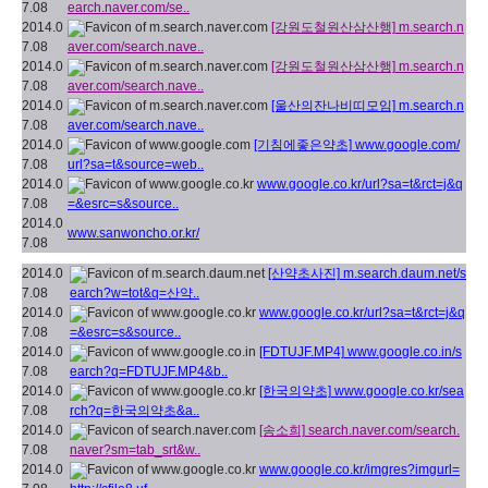
7.08
earch.naver.com/se..
2014.0
[강원도철원산삼산행]
m.search.n
7.08
aver.com/search.nave..
2014.0
[강원도철원산삼산행]
m.search.n
7.08
aver.com/search.nave..
2014.0
[울산의잔나비띠모임]
m.search.n
7.08
aver.com/search.nave..
2014.0
[기침에좋은약초]
www.google.com/
7.08
url?sa=t&source=web..
2014.0
www.google.co.kr/url?sa=t&rct=j&q
7.08
=&esrc=s&source..
2014.0
www.sanwoncho.or.kr/
7.08
2014.0
[산약초사진]
m.search.daum.net/s
7.08
earch?w=tot&q=산약..
2014.0
www.google.co.kr/url?sa=t&rct=j&q
7.08
=&esrc=s&source..
2014.0
[FDTUJF.MP4]
www.google.co.in/s
7.08
earch?q=FDTUJF.MP4&b..
2014.0
[한국의약초]
www.google.co.kr/sea
7.08
rch?q=한국의약초&a..
2014.0
[송소희]
search.naver.com/search.
7.08
naver?sm=tab_srt&w..
2014.0
www.google.co.kr/imgres?imgurl=