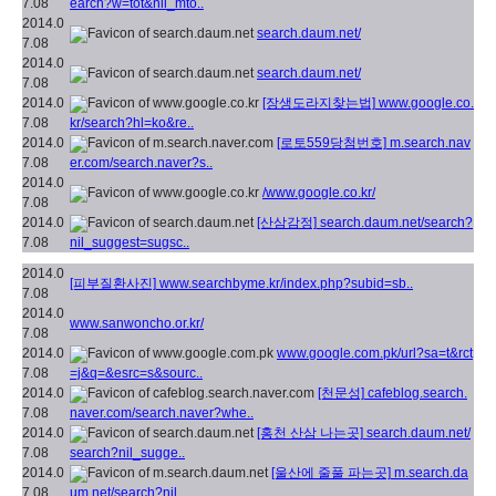
7.08
earch?w=tot&nil_mto..
2014.0
search.daum.net/
7.08
2014.0
search.daum.net/
7.08
2014.0
[장생도라지찾는법]
www.google.co.
7.08
kr/search?hl=ko&re..
2014.0
[로토559당첨번호]
m.search.nav
7.08
er.com/search.naver?s..
2014.0
/www.google.co.kr/
7.08
2014.0
[산삼감정]
search.daum.net/search?
7.08
nil_suggest=sugsc..
2014.0
[피부질환사진]
www.searchbyme.kr/index.php?subid=sb..
7.08
2014.0
www.sanwoncho.or.kr/
7.08
2014.0
www.google.com.pk/url?sa=t&rct
7.08
=j&q=&esrc=s&sourc..
2014.0
[천문성]
cafeblog.search.
7.08
naver.com/search.naver?whe..
2014.0
[홍천 산삼 나는곳]
search.daum.net/
7.08
search?nil_sugge..
2014.0
[울산에 줄풀 파는곳]
m.search.da
7.08
um.net/search?nil_..