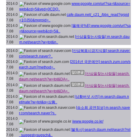
2014.0
www.google.com/url?sa=t&source=
7.08
web&cd=5&ved=0CDQ..
2014.0
cafe.daum.net/_c21_/bbs_read?grpid
7.08
=1QJ50&mgrpid=..
2014.0
[올해국%E]
www.google.com/url?sa
7.08
=t&source=web&cd=5&..
2014.0
[산삼을찾는사람들]
m.search.dau
7.08
m.net/search?w=tot&n..
2014.0
[산삼복용시금지식품]
search.naver.
7.08
com/search.naver?..
2014.0
[2014년 국운예언]
search.zum.com/s
7.08
earch.zum?method=..
2014.0
[산삼을찾는사람들]
search.
7.08
daum.net/search?w=tot&DA=..
2014.0
[산삼을찾는사람들]
search.
7.08
daum.net/search?w=tot&DA=..
2014.0
[상황버섯 사진]
m.search.daum.n
7.08
et/nate?w=tot&q=상황..
2014.0
[송소희 공연정보]
m.search.nave
7.08
r.com/search.naver?s..
2014.0
/www.google.co.kr/
7.08
2014.0
[불독사]
search.daum.net/search?nil
7.08
_suggest=sugsch&..