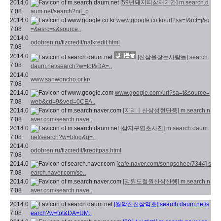
2014.0
[59년돼지띠삼재기간]
m.search.d
7.08
aum.net/search?nil_p..
2014.0
www.google.co.kr/url?sa=t&rct=j&q
7.08
=&esrc=s&source..
2014.0
odobren.ru/fizcredit/nalkredit.html
7.08
2014.0
[산삼을찾는사람들]
search.
7.08
daum.net/search?w=tot&DA=..
2014.0
www.sanwoncho.or.kr/
7.08
2014.0
www.google.com/url?sa=t&source=
7.08
web&cd=9&ved=0CEA..
2014.0
[지리ㅣ산삼성현단풍]
m.search.n
7.08
aver.com/search.nave..
2014.0
[삼지구엽초사진]
m.search.daum.
7.08
net/search?w=blog&q=..
2014.0
odobren.ru/fizcredit/kreditpas.html
7.08
2014.0
[cafe.naver.com/songsohee/7344]
s
7.08
earch.naver.com/se..
2014.0
[강원도철원산삼산행]
m.search.n
7.08
aver.com/search.nave..
2014.0
[월악산산삼약초]
search.daum.net/s
7.08
earch?w=tot&DA=UM..