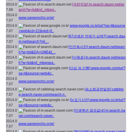
2014.0
[극한직업]
m.search.daum.net/se
7.08
arch?w=tot&nil_mtops..
2014.0
www.sanwoncho.or.kr/
7.07
2014.0
www.google.co.kr/url?sa=t&source
7.07
=web&cd=22&ved=0..
2014.0
[67년생은 언제가 삼재?]
search.dau
7.07
m.net/search?nil_..
2014.0
[인진쑥사진]
search.daum.net/searc
7.07
h?w=tot&DA=UME&t_..
2014.0
[산원초]
m.search.daum.net/searc
7.07
h?w=tot&nil_mtopsea..
2014.0
[산삼 과 산행]
www.google.com/url?
7.07
sa=t&source=web&c..
2014.0
www.sanwoncho.or.kr/
7.07
2014.0
[송소희공연일정]
cafeblo
7.07
g.search.naver.com/search.n..
2014.0
[눈요기사진]
www.google.co.kr/url?
7.07
sa=t&source=web&c..
2014.0
[인생백년 꿈과같네]
m.search.na
7.07
ver.com/search.naver..
2014.0
www.sanwoncho.or.kr/
7.07
2014.0
[현당양력]
m.search.naver.com/s