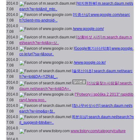
2014.0
[박지현한복]
m.search.daum.net/s
7.08
earch?w=tot&nil_mto..
2014.0
[지종산삼]
www.google.com/searc
7.08
h?client=ms-android-..
2014.0
/www.google.com/
7.08
2014.0
[상황버섯 사진]
m.search.daum.n
7.08
et/search?w=tot&q=상..
2014.0
[Google행기산산악회]
www.google.
7.08
co.kr/url?sa=t&sour..
2014.0
/www.google.co.kr/
7.08
2014.0
[솔뫼산야초]
search.daum.net/searc
7.08
h?w=tot&DA=YZR&t_..
2014.0
[산삼을찾는사람들]
search.
7.08
daum.net/search?w=tot&DA=..
2014.0
["Potwory i spóśka 2 2013" rapidlib
7.08
rary]
/www.goo..
2014.0
[참나무버섯사진]
search.daum.net/s
7.08
earch?w=img&q=참..
2014.0
[6분의삼]
search.daum.net/search?n
7.08
il_suggest=btn&w=..
2014.0
www.tistory.com/category/culture
7.08
2014.0