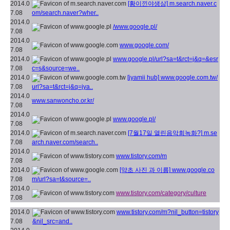
2014.0
[황이낀야생삼]
m.search.naver.c
7.08
om/search.naver?wher..
2014.0
/www.google.pl/
7.08
2014.0
www.google.com/
7.08
2014.0
www.google.pl/url?sa=t&rct=j&q=&esr
7.08
c=s&source=we..
2014.0
[jyamii hub]
www.google.com.tw/
7.08
url?sa=t&rct=j&q=jya..
2014.0
www.sanwoncho.or.kr/
7.08
2014.0
www.google.pl/
7.08
2014.0
[7월17일 열린음악회녹화?]
m.se
7.08
arch.naver.com/search..
2014.0
www.tistory.com/m
7.08
2014.0
[약초 사진 과 이름]
www.google.co
7.08
m/url?sa=t&source=..
2014.0
www.tistory.com/category/culture
7.08
2014.0
www.tistory.com/m?nil_button=tistory
7.08
&nil_src=and..