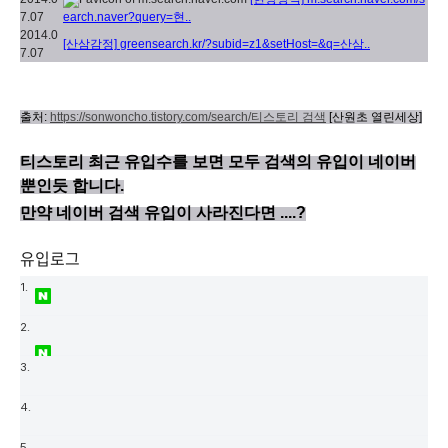
7.07
earch.naver?query=현..
2014.0
[산삼감정]
greensearch.kr/?subid=z1&setHost=&q=산삼..
7.07
출처:
https://sonwoncho.tistory.com/search/티스토리 검색
[산원초 열린세상]
티스토리 최근 유입수를 보면 모두 검색의 유입이 네이버
뿐인듯 합니다.
만약 네이버 검색 유입이 사라진다면 ....?
유입로그
[운지벌레의효능]
search.naver.com/search.naver?where=post&sm=tab_jum&ie=utf8&query=%EC%9A%B4%EC%A7%80%EB%B2%8C%EB%A0%88%EC%9D%98%ED%9A%A8%EB%8A%A5
2018-09-17 02:05:02
[운지벌레의효능]
search.naver.com/search.naver?where=webkr&sm=tab_opt&query=%EC%9A%B4%EC%A7%80%EB%B2%8C%EB%A0%88%EC%9D%98%ED%9A%A8%EB%8A%A5
2018-09-17 02:04:56
[운지벌레의효능]
search.naver.com/search.naver?where=post&sm=tab_jum&ie=utf8&query=%EC%9A%B4%EC%A7%80%EB%B2%8C%EB%A0%88%EC%9D%98%ED%9A%A8%EB%8A%A5