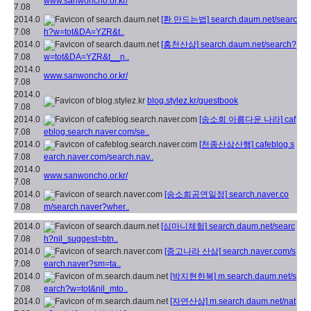
www.sanwoncho.or.kr/
7.08
2014.0
[환 만드는법]
search.daum.net/searc
7.08
h?w=tot&DA=YZR&t..
2014.0
[홍천산삼]
search.daum.net/search?
7.08
w=tot&DA=YZR&t__n..
2014.0
www.sanwoncho.or.kr/
7.08
2014.0
blog.stylez.kr/guestbook
7.08
2014.0
[송소희 아름다운 나라]
caf
7.08
eblog.search.naver.com/se..
2014.0
[천종산삼산행]
cafeblog.s
7.08
earch.naver.com/search.nav..
2014.0
www.sanwoncho.or.kr/
7.08
2014.0
[송소희공연일정]
search.naver.co
7.08
m/search.naver?wher..
2014.0
[심마니체험]
search.daum.net/searc
7.08
h?nil_suggest=btn..
2014.0
[중고나라 산삼]
search.naver.com/s
7.08
earch.naver?sm=ta..
2014.0
[박지현한복]
m.search.daum.net/s
7.08
earch?w=tot&nil_mto..
2014.0
[자연산삼]
m.search.daum.net/nat