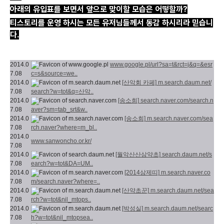
아래의 유입표를 보면서 앞으로 맞이할 모습은 어떻할까?
티스토리를 운영 하시는 모든 유저님들께서 동감 하시리라 믿습니
다.
2014.0
www.google.pl/url?sa=t&rct=j&q=&esr
7.08
c=s&source=we..
2014.0
[산악회 카페]
m.search.daum.net/
7.08
search?w=tot&q=산악..
2014.0
[송소희]
search.naver.com/search.n
7.08
aver?sm=tab_srt&w..
2014.0
[송소희]
m.search.naver.com/sea
7.08
rch.naver?where=m_bl..
2014.0
www.sanwoncho.or.kr/
7.08
2014.0
[월악산산삼약초]
search.daum.net/s
7.08
earch?w=tot&DA=UM..
2014.0
[2014삼제띠]
m.search.naver.co
7.08
m/search.naver?where=..
2014.0
[산약초꾼]
m.search.daum.net/sea
7.08
rch?w=tot&nil_mtops..
2014.0
[박성실]
m.search.daum.net/searc
7.08
h?w=tot&nil_mtopsea..