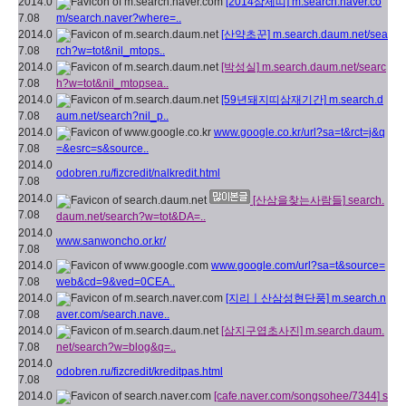
2014.0
[2014삼제띠]
m.search.naver.co
7.08
m/search.naver?where=..
2014.0
[산약초꾼]
m.search.daum.net/sea
7.08
rch?w=tot&nil_mtops..
2014.0
[박성실]
m.search.daum.net/searc
7.08
h?w=tot&nil_mtopsea..
2014.0
[59년돼지띠삼재기간]
m.search.d
7.08
aum.net/search?nil_p..
2014.0
www.google.co.kr/url?sa=t&rct=j&q
7.08
=&esrc=s&source..
2014.0
odobren.ru/fizcredit/nalkredit.html
7.08
2014.0
[산삼을찾는사람들]
search.
7.08
daum.net/search?w=tot&DA=..
2014.0
www.sanwoncho.or.kr/
7.08
2014.0
www.google.com/url?sa=t&source=
7.08
web&cd=9&ved=0CEA..
2014.0
[지리ㅣ산삼성현단풍]
m.search.n
7.08
aver.com/search.nave..
2014.0
[삼지구엽초사진]
m.search.daum.
7.08
net/search?w=blog&q=..
2014.0
odobren.ru/fizcredit/kreditpas.html
7.08
2014.0
[cafe.naver.com/songsohee/7344]
s