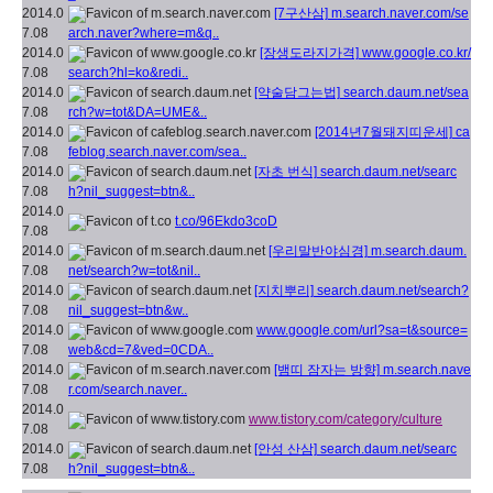
2014.0
[7구산삼]
m.search.naver.com/se
7.08
arch.naver?where=m&q..
2014.0
[장생도라지가격]
www.google.co.kr/
7.08
search?hl=ko&redi..
2014.0
[약술담그는법]
search.daum.net/sea
7.08
rch?w=tot&DA=UME&..
2014.0
[2014년7월돼지띠운세]
ca
7.08
feblog.search.naver.com/sea..
2014.0
[자초 번식]
search.daum.net/searc
7.08
h?nil_suggest=btn&..
2014.0
t.co/96Ekdo3coD
7.08
2014.0
[우리말반야심경]
m.search.daum.
7.08
net/search?w=tot&nil..
2014.0
[지치뿌리]
search.daum.net/search?
7.08
nil_suggest=btn&w..
2014.0
www.google.com/url?sa=t&source=
7.08
web&cd=7&ved=0CDA..
2014.0
[뱀띠 잠자는 방향]
m.search.nave
7.08
r.com/search.naver..
2014.0
www.tistory.com/category/culture
7.08
2014.0
[안성 산삼]
search.daum.net/searc
7.08
h?nil_suggest=btn&..