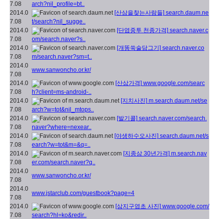
7.08
arch?nil_profile=bt..
2014.0
[산삼을찾는사람들]
search.daum.ne
7.08
t/search?nil_sugge..
2014.0
[단엽중투 천종가격]
search.naver.c
7.08
om/search.naver?s..
2014.0
[개똥쑥술담그기]
search.naver.co
7.08
m/search.naver?sm=t..
2014.0
www.sanwoncho.or.kr/
7.08
2014.0
[산삼가격]
www.google.com/searc
7.08
h?client=ms-android-..
2014.0
[지치사진]
m.search.daum.net/se
7.08
arch?w=tot&nil_mtops..
2014.0
[발기콜]
search.naver.com/search.
7.08
naver?where=nexear..
2014.0
[야생하수오사진]
search.daum.net/s
7.08
earch?w=tot&m=&q=..
2014.0
[지종삼 30년가격]
m.search.nav
7.08
er.com/search.naver?q..
2014.0
www.sanwoncho.or.kr/
7.08
2014.0
www.jstarclub.com/guestbook?page=4
7.08
2014.0
[삼지구엽초 사진]
www.google.com/
7.08
search?hl=ko&redir..