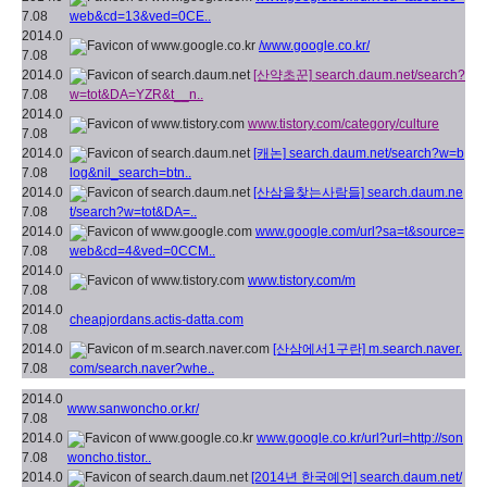
7.08
web&cd=13&ved=0CE..
2014.0
/www.google.co.kr/
7.08
2014.0
[산약초꾼]
search.daum.net/search?
7.08
w=tot&DA=YZR&t__n..
2014.0
www.tistory.com/category/culture
7.08
2014.0
[캐논]
search.daum.net/search?w=b
7.08
log&nil_search=btn..
2014.0
[산삼을찾는사람들]
search.daum.ne
7.08
t/search?w=tot&DA=..
2014.0
www.google.com/url?sa=t&source=
7.08
web&cd=4&ved=0CCM..
2014.0
www.tistory.com/m
7.08
2014.0
cheapjordans.actis-datta.com
7.08
2014.0
[산삼에서1구란]
m.search.naver.
7.08
com/search.naver?whe..
2014.0
www.sanwoncho.or.kr/
7.08
2014.0
www.google.co.kr/url?url=http://son
7.08
woncho.tistor..
2014.0
[2014년 한국예언]
search.daum.net/