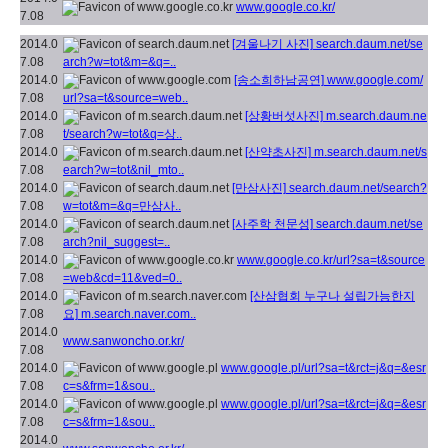
www.google.co.kr/
7.08
2014.0
[겨울나기 사진]
search.daum.net/se
7.08
arch?w=tot&m=&q=..
2014.0
[송소희하남공연]
www.google.com/
7.08
url?sa=t&source=web..
2014.0
[상황버섯사진]
m.search.daum.ne
7.08
t/search?w=tot&q=상..
2014.0
[산약초사진]
m.search.daum.net/s
7.08
earch?w=tot&nil_mto..
2014.0
[만삼사진]
search.daum.net/search?
7.08
w=tot&m=&q=만삼사..
2014.0
[사주학 천문성]
search.daum.net/se
7.08
arch?nil_suggest=..
2014.0
www.google.co.kr/url?sa=t&source
7.08
=web&cd=11&ved=0..
2014.0
[산삼협회 누구나 설립가능한지
7.08
요]
m.search.naver.com..
2014.0
www.sanwoncho.or.kr/
7.08
2014.0
www.google.pl/url?sa=t&rct=j&q=&esr
7.08
c=s&frm=1&sou..
2014.0
www.google.pl/url?sa=t&rct=j&q=&esr
7.08
c=s&frm=1&sou..
2014.0