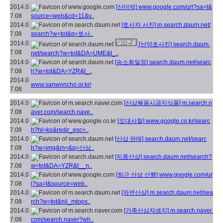
2014.0
[산더덕]
www.google.com/url?sa=t&
7.08
source=web&cd=11&v..
2014.0
[토사자 사진]
m.search.daum.net/
7.08
search?w=tot&q=토사..
2014.0
[산약초사진]
search.daum.
7.08
net/search?w=tot&DA=UME&t_..
2014.0
[송소희일정]
search.daum.net/searc
7.08
h?w=tot&DA=YZR&t_..
2014.0
www.sanwoncho.or.kr/
7.08
2014.0
[산삼복용시금지식품]
m.search.n
7.08
aver.com/search.nave..
2014.0
[오대사찰]
www.google.co.kr/searc
7.08
h?hl=ko&redir_esc=..
2014.0
[산삼 판매]
search.daum.net/searc
7.08
h?w=img&m=&q=산삼..
2014.0
[지종산삼]
search.daum.net/search?
7.08
w=tot&DA=YZR&t__n..
2014.0
[최근 산삼 산행]
www.google.com/ur
7.08
l?sa=t&source=web..
2014.0
[자연산삼]
m.search.daum.net/sea
7.08
rch?w=tot&nil_mtops..
2014.0
[가족산삼자생지]
m.search.naver.
7.08
com/search.naver?wh..