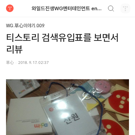
검색하기
와일드진생WG엔터테인먼트 entertainment
티스토리
WG 草心이야기 009
티스토리 검색유입표를 보면서
리뷰
草心
2018. 9. 17. 02:37