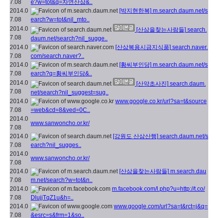
7.08
e?w=tot&q=자연산삼&..
2014.0
[박지현한복]
m.search.daum.net/s
7.08
earch?w=tot&nil_mto..
2014.0
[산삼을찾는사람들]
search.
7.08
daum.net/search?nil_sugge..
2014.0
[산삼복용시금지식품]
search.naver.
7.08
com/search.naver?..
2014.0
[황씨부인당]
m.search.daum.net/s
7.08
earch?q=황씨부인당&..
2014.0
[산약초사진]
search.daum.
7.08
net/search?nil_suggest=sug..
2014.0
www.google.co.kr/url?sa=t&source
7.08
=web&cd=8&ved=0C..
2014.0
www.sanwoncho.or.kr/
7.08
2014.0
[강원도 산삼산행]
search.daum.net/s
7.08
earch?nil_sugges..
2014.0
www.sanwoncho.or.kr/
7.08
2014.0
[산삼을찾는사람들]
m.search.dau
7.08
m.net/search?w=tot&n..
2014.0
m.facebook.com/l.php?u=http://t.co/
7.08
DlujjTqZ1u&h=..
2014.0
www.google.com/url?sa=t&rct=j&q=
7.08
&esrc=s&frm=1&so..