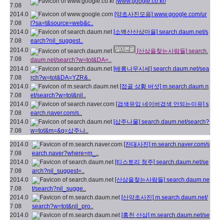
/www.google.co.kr/
7.08
2014.0
[약초사진모음]
www.google.com/ur
7.08
l?sa=t&source=web&c..
2014.0
[소백산산삼마을]
search.daum.net/s
7.08
earch?nil_suggest..
2014.0
[산삼을찾는사람들]
search.
7.08
daum.net/search?w=tot&DA=..
2014.0
[배롱나무시세]
search.daum.net/sea
7.08
rch?w=tot&DA=YZR&..
2014.0
[접골 상황 버섯]
m.search.daum.n
7.08
et/search?w=tot&nil..
2014.0
[검색유입 네이버검색 안되는이유]
s
7.08
earch.naver.com/s..
2014.0
[삽주나물]
search.daum.net/search?
7.08
w=tot&m=&q=삽주나..
2014.0
[잔대사진]
m.search.naver.com/s
7.08
earch.naver?where=m_..
2014.0
[티스토리 청주]
search.daum.net/se
7.08
arch?nil_suggest=..
2014.0
[산삼을찾는사람들]
search.daum.ne
7.08
t/search?nil_sugge..
2014.0
[산약초사진]
m.search.daum.net/
7.08
search?w=tot&nil_pro..
2014.0
[홍천 산삼]
m.search.daum.net/se