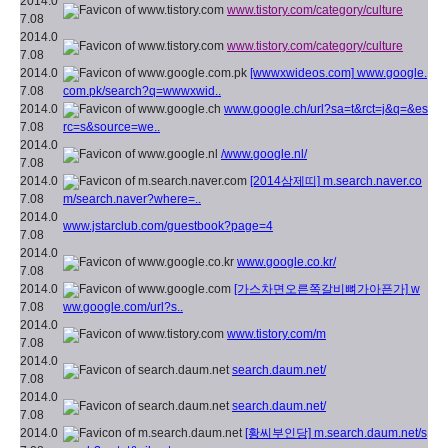
2014.0
www.tistory.com/category/culture
7.08
2014.0
www.tistory.com/category/culture
7.08
2014.0
[wwwxwideos.com]
www.google.
7.08
com.pk/search?q=wwwxwid..
2014.0
www.google.ch/url?sa=t&rct=j&q=&es
7.08
rc=s&source=we..
2014.0
/www.google.nl/
7.08
2014.0
[2014삼제띠]
m.search.naver.co
7.08
m/search.naver?where=..
2014.0
www.jstarclub.com/guestbook?page=4
7.08
2014.0
www.google.co.kr/
7.08
2014.0
[가스차면오른쪽갈비뼈가아픈가]
w
7.08
ww.google.com/url?s..
2014.0
www.tistory.com/m
7.08
2014.0
search.daum.net/
7.08
2014.0
search.daum.net/
7.08
2014.0
[황씨부인당]
m.search.daum.net/s