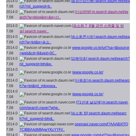
2014.0
[음성산삼산행]
search.daum.net/sea
7.08
rch?nil_suggest=b..
2014.0
[산삼판매]
m.search.daum.net/se
7.08
arch?w=blog&m=&q=산..
2014.0
[송소희 7, 8월 공연 스케줄 및 방
7.08
송]
search.naver...
2014.0
[송소희콘서트]
search.daum.net/sea
7.08
rch?w=tot&q=송소..
2014.0
www.google.co.kr/url?sa=t&source
7.08
=web&cd=8&ved=0C..
2014.0
[김해약초]
search.daum.net/search?
7.08
nil_suggest=btn&w..
2014.0
/www.google.co.kr/
7.08
2014.0
[산원초]
m.search.daum.net/searc
7.08
h?w=tot&nil_mtopsea..
2014.0
/www.google.co.kr/
7.08
2014.0
[71년생 날삼재]
m.search.naver.
7.08
com/search.naver?whe..
2014.0
[송소희 창]
search.daum.net/searc
7.08
h?nil_suggest=btn&..
2014.0
openapi.naver.com/l?AAABXITQ
7.08
7CIBBA4dMMywYKcYYFi/..
2014.0
www.google.com/url?sa=t&source=