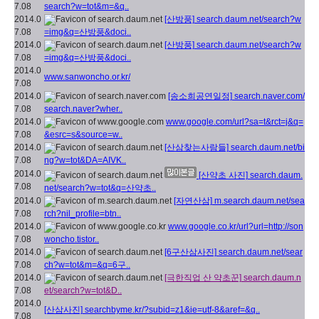
7.08
search?w=tot&m=&q..
2014.0
[산방풍]
search.daum.net/search?w
7.08
=img&q=산방풍&doci..
2014.0
[산방풍]
search.daum.net/search?w
7.08
=img&q=산방풍&doci..
2014.0
www.sanwoncho.or.kr/
7.08
2014.0
[송소희공연일정]
search.naver.com/
7.08
search.naver?wher..
2014.0
www.google.com/url?sa=t&rct=j&q=
7.08
&esrc=s&source=w..
2014.0
[산삼찾는사람들]
search.daum.net/bi
7.08
ng?w=tot&DA=AIVK..
2014.0
[산약초 사진]
search.daum.
7.08
net/search?w=tot&q=산약초..
2014.0
[자연산삼]
m.search.daum.net/sea
7.08
rch?nil_profile=btn..
2014.0
www.google.co.kr/url?url=http://son
7.08
woncho.tistor..
2014.0
[6구산삼사진]
search.daum.net/sear
7.08
ch?w=tot&m=&q=6구..
2014.0
[극한직업 산 약초꾼]
search.daum.n
7.08
et/search?w=tot&D..
2014.0
[산삼사진]
searchbyme.kr/?subid=z1&ie=utf-8&aref=&q..
7.08