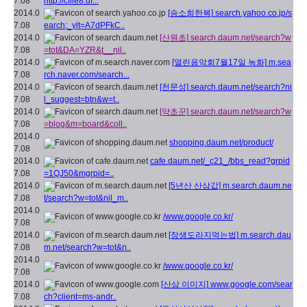
7.08
http://cfile8.uf...
2014.0
[송소희한복]
search.yahoo.co.jp/s
7.08
earch;_ylt=A7dPFkC..
2014.0
[산원초]
search.daum.net/search?w
7.08
=tot&DA=YZR&t__nil..
2014.0
[열린음악회7월17일 녹화]
m.sea
7.08
rch.naver.com/search...
2014.0
[천문성]
search.daum.net/search?ni
7.08
l_suggest=btn&w=t..
2014.0
[약초꾼]
search.daum.net/search?w
7.08
=blog&m=board&coll..
2014.0
shopping.daum.net/product/
7.08
2014.0
cafe.daum.net/_c21_/bbs_read?grpid
7.08
=1QJ50&mgrpid=..
2014.0
[5년산 산삼값]
m.search.daum.ne
7.08
t/search?w=tot&nil_m..
2014.0
/www.google.co.kr/
7.08
2014.0
[장생도라지먹는법]
m.search.dau
7.08
m.net/search?w=tot&n..
2014.0
/www.google.co.kr/
7.08
2014.0
[산삼 이미지]
www.google.com/sear
7.08
ch?client=ms-andr..