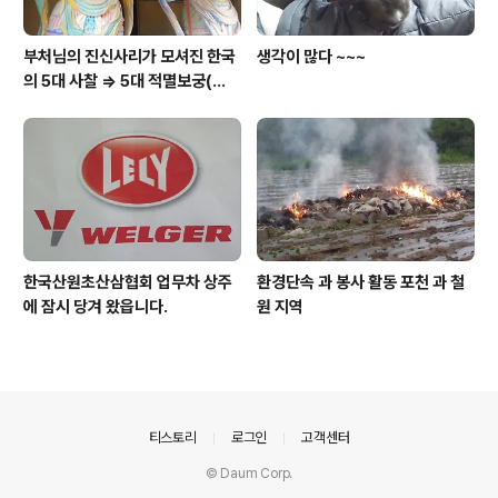
부처님의 진신사리가 모셔진 한국
생각이 많다 ~~~
의 5대 사찰 => 5대 적멸보궁(寂
滅寶宮)
한국산원초산삼협회 업무차 상주
환경단속 과 봉사 활동 포천 과 철
에 잠시 당겨 왔읍니다.
원 지역
의안내
티스토리
로그인
고객센터
© Daum Corp.