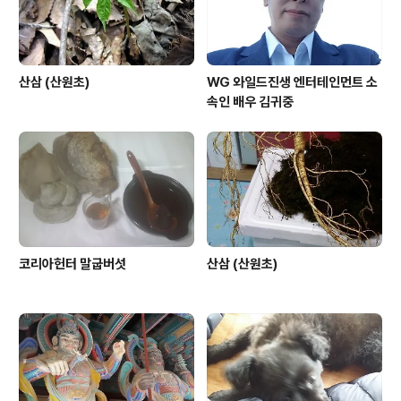
산삼 (산원초)
WG 와일드진생 엔터테인먼트 소
속인 배우 김귀중
코리아헌터 말굽버섯
산삼 (산원초)