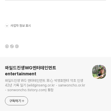
사업자 정보 표시
펼치기/접기
(새창열림)
로그 정보
와일드진생WG엔터테인먼트
entertainment
와일드진생 WG 엔터테인먼트 草心 박영호헌터 약초 인생
42년 기록 일기 (wildginseng.or.kr - sanwoncho.or.kr
- sonwoncho.tistory.com) 통합
구독하기