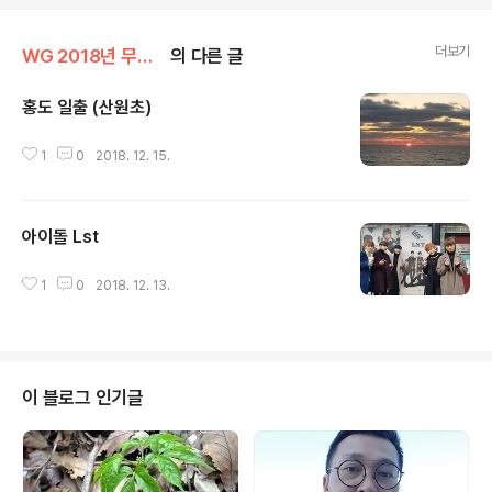
더보기
WG 2018년 무술년 기록
의 다른 글
홍도 일출 (산원초)
글 내용
1
0
2018. 12. 15.
아이돌 Lst
글 내용
1
0
2018. 12. 13.
이 블로그 인기글