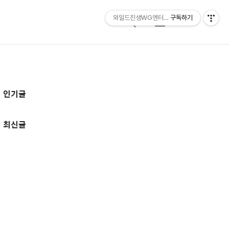
와일드진생WG엔터테인먼트 entertainmen
구독하기
검
메
색
뉴
추
인기글
가
정
최신글
보