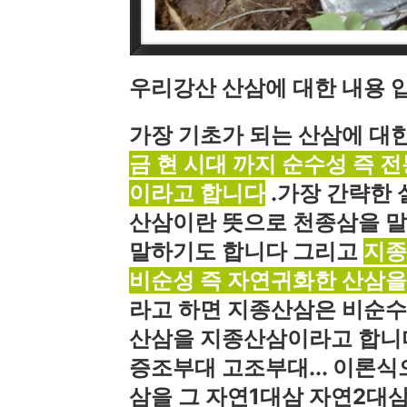
우리강산 산삼에 대한 내용 
가장 기초가 되는 산삼에 대
금 현 시대 까지 순수성 즉 
이라고 합니다
.가장 간략한 
산삼이란 뜻으로 천종삼을 말
말하기도 합니다 그리고
지종
비순성 즉 자연귀화한 산삼을
라고 하면 지종산삼은 비순수
산삼을 지종산삼이라고 합니다
증조부대 고조부대... 이론식
삼을 그 자연1대삼 자연2대삼