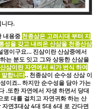
입니다.
한 내용중
천종삼은 고려시대 부터 지
전통성을 갖고 내려온 산삼을 천종산삼
설명이구요... 진삼이란 산삼중에서
하는 분도 잇고 그와 상등한 산삼을
산삼이란 자연에서 씨가 번식 하여
 말합니다
.. 천종삼이 순수성 산삼 이
성이죠.. 하지만 순수성을 담아 가는
 .또한 자연에서 자생 하면서 당대
으로 대를 걸치고 자연귀화 하는 산
 자연3대삼 4대 5대 6대 로 간다면