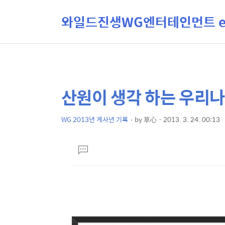
와일드진생WG엔터테인먼트 ent
산원이 생각 하는 우리나
상
본
문
세
제
WG 2013년 계사년 기록
by
草心
2013. 3. 24. 00:13
컨
본
목
텐
문
댓
츠
글
달
기