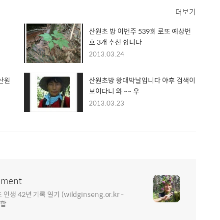
더보기
산원초 방 이번주 539회 로또 예상번
호 3개 추천 합니다
2013.03.24
산원
산원초방 왕대박날입니다 야후 검색이
보이다니 와 ~~ 우
2013.03.23
ment
2년 기록 일기 (wildginseng.or.kr -
통합