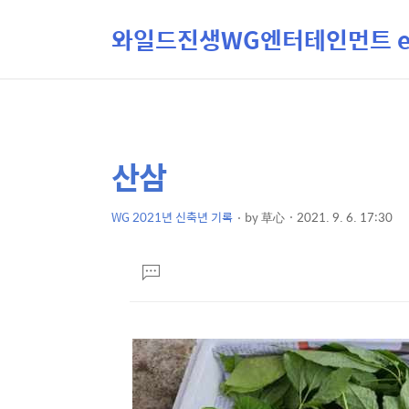
와일드진생WG엔터테인먼트 ent
산삼
상
본
문
세
제
WG 2021년 신축년 기록
by
草心
2021. 9. 6. 17:30
컨
본
목
텐
문
댓
츠
글
달
기