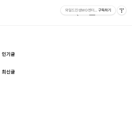
와일드진생WG엔터테인먼트 entertainmen
구독하기
검
메
색
뉴
추
인기글
가
정
최신글
보