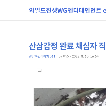
와일드진생WG엔터테인먼트 ent
산삼감정 완료 채심자 
상
본
문
세
제
WG 草心이야기 011
by
草心
2022. 8. 10. 16:54
컨
본
목
텐
문
댓
츠
글
달
기