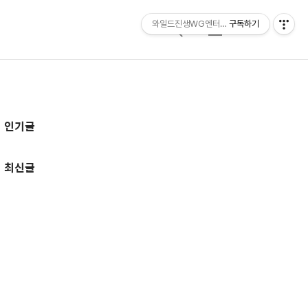
와일드진생WG엔터테인먼트 entertainmen
구독하기
검
메
색
뉴
추
인기글
가
정
최신글
보