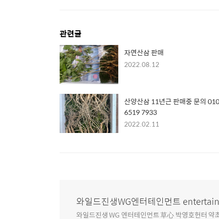
관련글
자연산삼 판매
2022.08.12
산양산삼 11년근 판매중 문의 01
6519 7933
2022.02.11
와일드진생WG엔터테인먼트 entertain
와일드진생 WG 엔터테인먼트 草心 박영호헌터 약초 인생 4