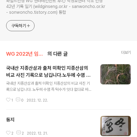
와일드진생 WG 엔터테인먼트 草心 박영호헌터 약초 인생
42년 기록 일기 (wildginseng.or.kr - sanwoncho.or.kr
- sonwoncho.tistory.com) 통합
구독하기
더보기
WG 2022년 임인년 기록
의 다른 글
국내산 지종산삼과 출처 미확인 지종산삼의
비교 사진 기록으로 남깁니다.노두에 수염 즉
글 내용
턱수가 잇다 없다로 바로 확인 됩니다
국내산 지종산삼과 출처 미확인 지종산삼의 비교 사진 기
록으로 남깁니다. 노두에 수염 즉 턱수가 잇다 없다로 바로
확인 됩니다
1
0
2022. 12. 22.
동지
글 내용
2
2
2022. 12. 21.