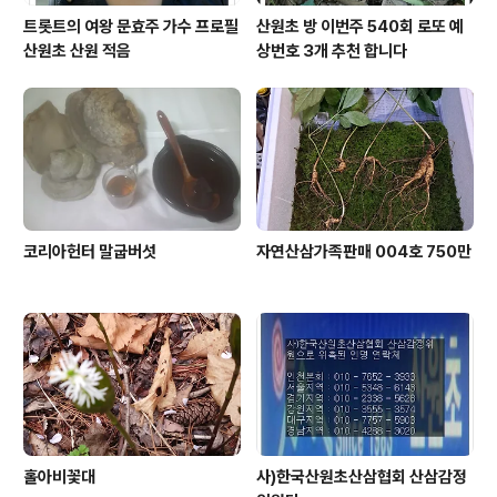
트롯트의 여왕 문효주 가수 프로필
산원초 방 이번주 540회 로또 예
산원초 산원 적음
상번호 3개 추천 합니다
코리아헌터 말굽버섯
자연산삼가족판매 004호 750만
홀아비꽃대
사)한국산원초산삼협회 산삼감정