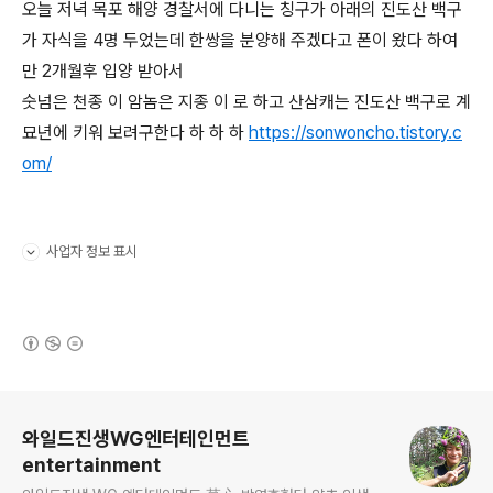
오늘 저녁 목포 해양 경찰서에 다니는 칭구가 아래의 진도산 백구
가 자식을 4명 두었는데 한쌍을 분양해 주겠다고 폰이 왔다 하여
만 2개월후 입양 받아서
숫넘은 천종 이 암놈은 지종 이 로 하고 산삼캐는 진도산 백구로 계
묘년에 키워 보려구한다 하 하 하
https://sonwoncho.tistory.c
om/
사업자 정보 표시
펼치기/접기
(새창열림)
로그 정보
와일드진생WG엔터테인먼트
entertainment