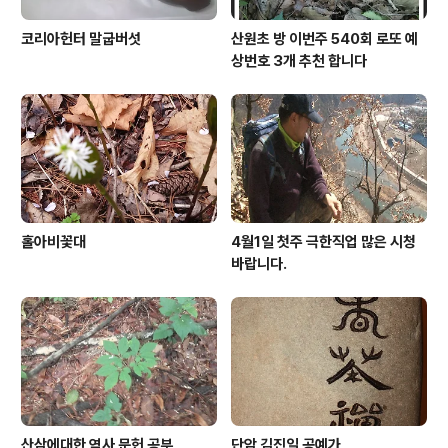
코리아헌터 말굽버섯
산원초 방 이번주 540회 로또 예
상번호 3개 추천 합니다
홀아비꽃대
4월1일 첫주 극한직업 많은 시청
바랍니다.
산삼에대한 역사 문헌 공부
단암 김진일 공예가