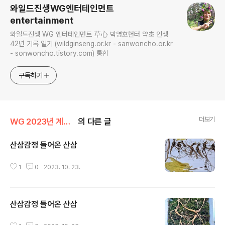
와일드진생WG엔터테인먼트
entertainment
와일드진생 WG 엔터테인먼트 草心 박영호헌터 약초 인생
42년 기록 일기 (wildginseng.or.kr - sanwoncho.or.kr
- sonwoncho.tistory.com) 통합
구독하기
더보기
WG 2023년 계묘년 기록
의 다른 글
산삼감정 들어온 산삼
글 내용
1
0
2023. 10. 23.
산삼감정 들어온 산삼
글 내용