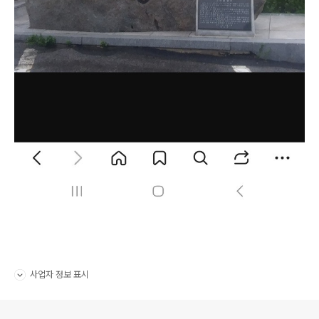
사업자 정보 표시
펼치기/접기
로그 정보