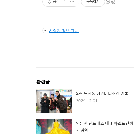
공감
구독하기
사업자 정보 표시
관련글
와일드진생 어인마니초심 기록
2024.12.01
양은진 진드레스 대표 와일드진생
사 참여