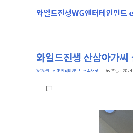
와일드진생WG엔터테인먼트 ent
와일드진생 산삼아가씨 
상
본
문
세
제
WG와일드진생 엔터테인먼트 소속사 정보
by
草心
2024.
컨
본
목
텐
문
댓
츠
글
달
기