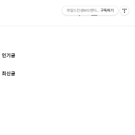
와일드진생WG엔터테인먼트 entertainmen
구독하기
검
메
색
뉴
추
인기글
가
정
최신글
보