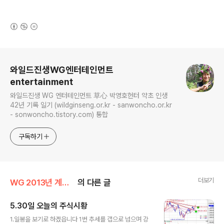
(새창열림)
로그 정보
와일드진생WG엔터테인먼트
entertainment
와일드진생 WG 엔터테인먼트 草心 박영호헌터 약초 인생
42년 기록 일기 (wildginseng.or.kr - sanwoncho.or.kr
- sonwoncho.tistory.com) 통합
구독하기
더보기
WG 2013년 계사년 기록
의 다른 글
5.30일 오늘의 주식시황
글 내용
1.일봉을 보기로 하겠읍니다 1번 추세를 갭으로 넘으며 강