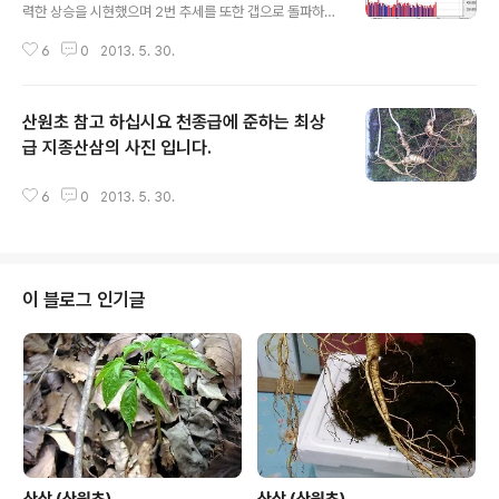
력한 상승을 시현했으며 2번 추세를 또한 갭으로 돌파하고
3번째 봉우리를 돌파하기 위해 잠시 쉬고 있읍니다 내일양
6
0
2013. 5. 30.
봉이 나오면 다음주초에 상승으로 시작할지 잠시 조정을
받을지 귀추가 주목 됩니다 2.주봉을 보기로 하겠읍니다
양봉갯수와 음봉갯수가 균형을 이루었읍니다 6월달 귀추
산원초 참고 하십시요 천종급에 준하는 최상
가 주목 됩니다 양봉이 나오길 바라면서.....
급 지종산삼의 사진 입니다.
글 내용
6
0
2013. 5. 30.
이 블로그 인기글
산삼 (산원초)
산삼 (산원초)