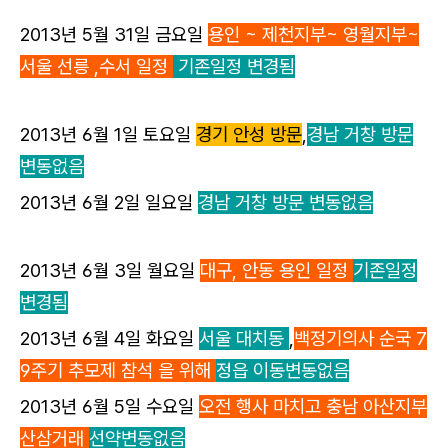
2013년 5월 31일 금요일
용인 ~ 제천지부~ 영월지부~
서울 선릉 ,수서 일정
기존일정
변경됨
2013년 6월 1일 토요일
경기 안성 방문
,
경남 거창 방문
변동없음
2013년 6월 2일 일요일
경남 거창 방문 변동없음
2013년 6월 3일 월요일
대구, 안동 용인 일정
기존일정
변경됨
2013년 6월 4일 화요일
서울 대치동
,
백정기의사 순국 7
9주기 추모제 참석 을 위해
정읍 이동변동없음
2013년 6월 5일 수요일
오전 행사 마치고 충남 아산지부
산삼거래
선약변동없음