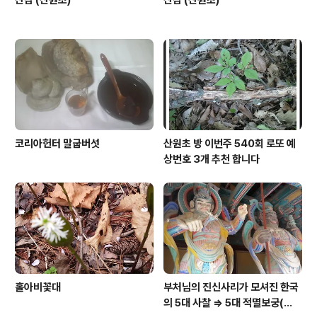
코리아헌터 말굽버섯
산원초 방 이번주 540회 로또 예
상번호 3개 추천 합니다
홀아비꽃대
부처님의 진신사리가 모셔진 한국
의 5대 사찰 => 5대 적멸보궁(寂