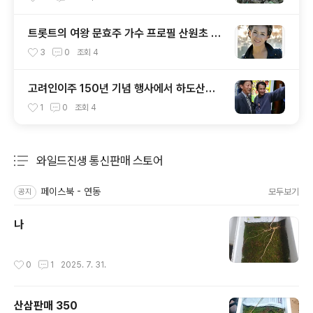
트롯트의 여왕 문효주 가수 프로필 산원초 산
원 적음
3
0
조회
4
고려인이주 150년 기념 행사에서 하도산삼
과 한민족연합 회원 문효주 가수 와 함께
1
0
조회
4
와일드진생 통신판매 스토어
분류 전체보기
주요 글 목록
페이스북 - 연동
모두보기
공지
나
작성시간
0
1
2025. 7. 31.
산삼판매 350