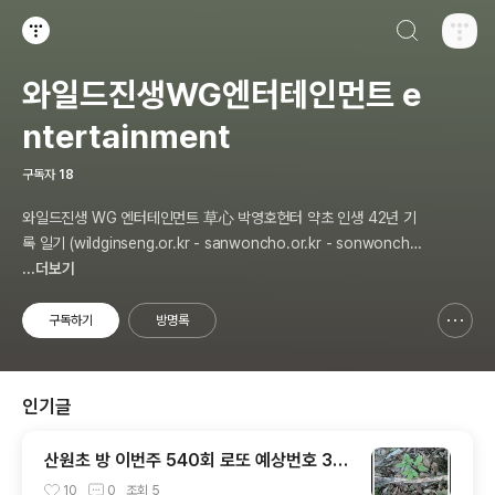
검색하기
티스토리
와일드진생WG엔터테인먼트 e
ntertainment
구독자
18
와일드진생 WG 엔터테인먼트 草心 박영호헌터 약초 인생 42년 기
록 일기 (wildginseng.or.kr - sanwoncho.or.kr - sonwoncho.
tistory.com) 통합
...더보기
구독하기
방명록
신고하기 레이어
열기
인기글
산원초 방 이번주 540회 로또 예상번호 3개
추천 합니다
10
0
조회
5