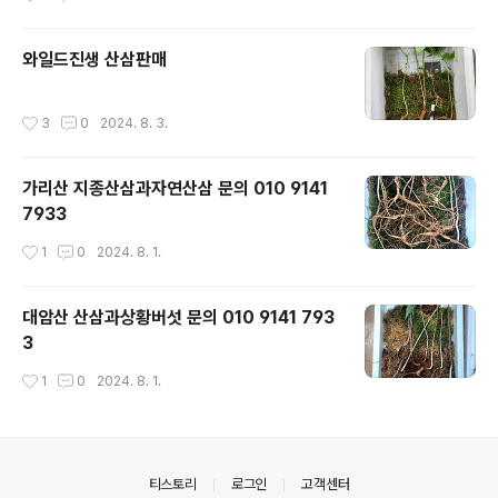
와일드진생 산삼판매
작성시간
3
0
2024. 8. 3.
가리산 지종산삼과자연산삼 문의 010 9141
7933
작성시간
1
0
2024. 8. 1.
대암산 산삼과상황버섯 문의 010 9141 793
3
작성시간
1
0
2024. 8. 1.
의안내
티스토리
로그인
고객센터